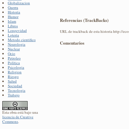
Globalizacion
Guerra
Historia
Humor
Referencias (TrackBacks)
Islam
Libros
Longevidad
URL de trackback de esta historia http://ec
Loteria
Metodo cientifico
Comentarios
Neurologia
Nuclear
Ocio
Petroleo
Política
Psicologia
Religion
Riesgo
Salud
Sociedad
Tecnologia
Trabajo
Esta obra está bajo una
licencia de Creative
Commons
.