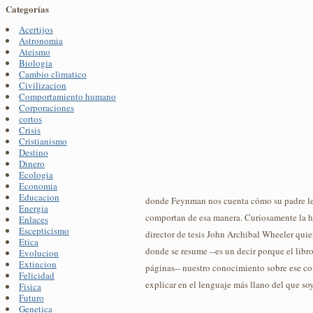
Categorías
Acertijos
Astronomia
Ateismo
Biologia
Cambio climatico
Civilizacion
Comportamiento humano
Corporaciones
cortos
Crisis
Cristianismo
Destino
Dinero
Ecologia
Economia
Educacion
donde Feynman nos cuenta cómo su padre le 
Energia
comportan de esa manera. Curiosamente la hi
Enlaces
Escepticismo
director de tesis John Archibal Wheeler qui
Etica
donde se resume --es un decir porque el libr
Evolucion
Extincion
páginas-- nuestro conocimiento sobre ese co
Felicidad
explicar en el lenguaje más llano del que s
Fisica
Futuro
Genetica