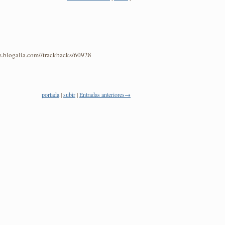
os.blogalia.com//trackbacks/60928
portada
|
subir
|
Entradas anteriores→