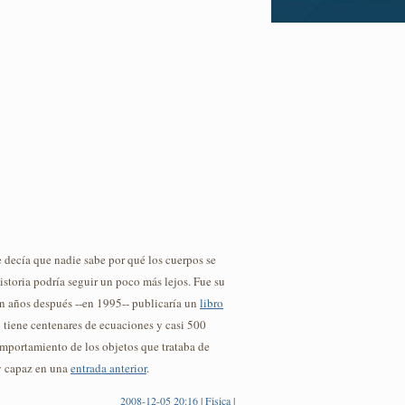
decía que nadie sabe por qué los cuerpos se
storia podría seguir un poco más lejos. Fue su
en años después --en 1995-- publicaría un
libro
o tiene centenares de ecuaciones y casi 500
mportamiento de los objetos que trataba de
oy capaz en una
entrada anterior
.
2008-12-05 20:16
|
Fisica
|