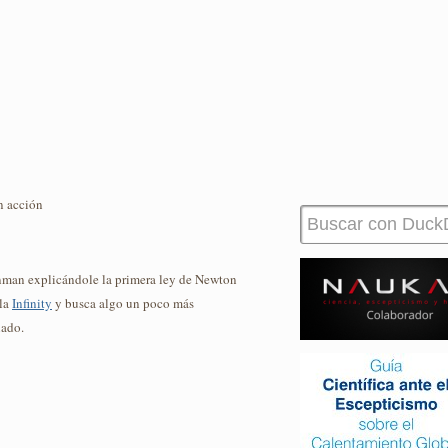
n acción
ynman explicándole la primera ley de Newton
ula
Infinity
y busca algo un poco más
iado.