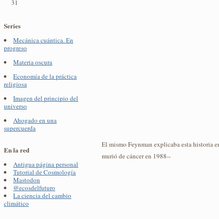
31
Series
Mecánica cuántica. En
progreso
Materia oscura
Economía de la práctica
religiosa
Imagen del principio del
universo
Ahogado en una
supercuerda
El mismo Feynman explicaba esta historia 
En la red
murió de cáncer en 1988--
Antigua página personal
Tutorial de Cosmología
Mastodon
@ecosdelfuturo
La ciencia del cambio
climático