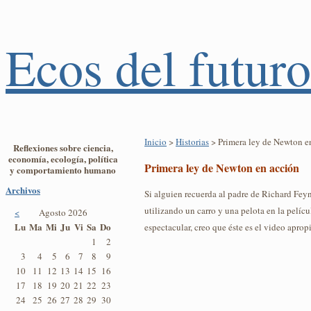
Ecos del futuro
Inicio
>
Historias
> Primera ley de Newton e
Reflexiones sobre ciencia,
economía, ecología, política
Primera ley de Newton en acción
y comportamiento humano
Archivos
Si alguien recuerda al padre de Richard Fe
utilizando un carro y una pelota en la pelíc
<
Agosto 2026
Lu
Ma
Mi
Ju
Vi
Sa
Do
espectacular, creo que éste es el video aprop
1
2
3
4
5
6
7
8
9
10
11
12
13
14
15
16
17
18
19
20
21
22
23
24
25
26
27
28
29
30