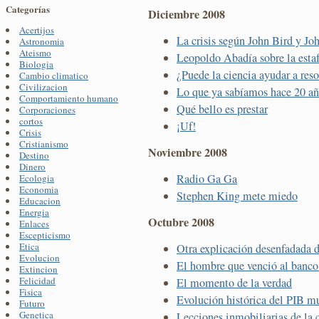
Categorías
Diciembre 2008
Acertijos
La crisis según John Bird y Jo
Astronomia
Ateismo
Leopoldo Abadía sobre la esta
Biologia
¿Puede la ciencia ayudar a resol
Cambio climatico
Civilizacion
Lo que ya sabíamos hace 20 a
Comportamiento humano
Qué bello es prestar
Corporaciones
cortos
¡Uf!
Crisis
Cristianismo
Noviembre 2008
Destino
Dinero
Radio Ga Ga
Ecologia
Economia
Stephen King mete miedo
Educacion
Energia
Octubre 2008
Enlaces
Escepticismo
Etica
Otra explicación desenfadada de
Evolucion
El hombre que venció al banco 
Extincion
Felicidad
El momento de la verdad
Fisica
Evolución histórica del PIB m
Futuro
Genetica
Lecciones inmobiliarias de la c