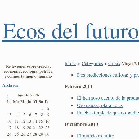
Ecos del futuro
Mayo 20
Inicio
>
Categorías
>
Crisis
Reflexiones sobre ciencia,
economía, ecología, política
Dos predicciones curiosas y pr
y comportamiento humano
Archivos
Febrero 2011
<
Agosto 2026
El hermoso cuento de la produc
Lu
Ma
Mi
Ju
Vi
Sa
Do
Oro parece, plata no es
1
2
Prueba simple de que no saldre
3
4
5
6
7
8
9
10
11
12
13
14
15
16
Diciembre 2010
17
18
19
20
21
22
23
24
25
26
27
28
29
30
El mundo es finito