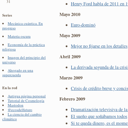
31
Henry Ford habla de 2011 en 
Mayo 2010
Series
Mecánica cuántica. En
Euro-dominó
progreso
Mayo 2009
Materia oscura
Economía de la práctica
Mejor no fijarse en los detalles
religiosa
Abril 2009
Imagen del principio del
universo
La derivada segunda de la crisi
Ahogado en una
supercuerda
Marzo 2009
En la red
Crisis de crédito breve y conc
Antigua página personal
Febrero 2009
Tutorial de Cosmología
Mastodon
Dramatización televisiva de la 
@ecosdelfuturo
La ciencia del cambio
El sueño que soñábamos todos
climático
Si te queda dinero, es el mome