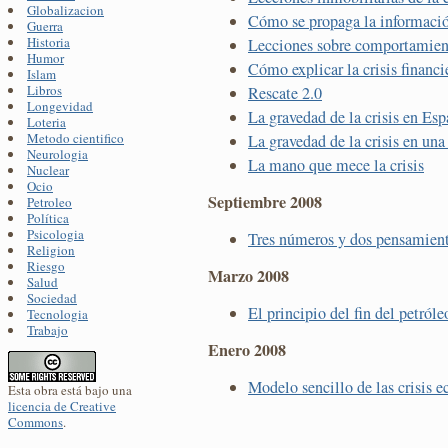
Globalizacion
Cómo se propaga la informació
Guerra
Historia
Lecciones sobre comportamie
Humor
Cómo explicar la crisis financi
Islam
Libros
Rescate 2.0
Longevidad
La gravedad de la crisis en Es
Loteria
Metodo cientifico
La gravedad de la crisis en una
Neurologia
La mano que mece la crisis
Nuclear
Ocio
Septiembre 2008
Petroleo
Política
Psicologia
Tres números y dos pensamiento
Religion
Riesgo
Marzo 2008
Salud
Sociedad
El principio del fin del petróle
Tecnologia
Trabajo
Enero 2008
Modelo sencillo de las crisis 
Esta obra está bajo una
licencia de Creative
Commons
.