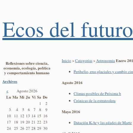
Ecos del futuro
Enero 20
Inicio
>
Categorías
>
Astronomia
Reflexiones sobre ciencia,
economía, ecología, política
Perihelio, eras glaciales y cambio ci
y comportamiento humano
Archivos
Agosto 2016
<
Agosto 2026
Climas posibles de Próxima b
Lu
Ma
Mi
Ju
Vi
Sa
Do
Crónicas de la estratosfera
1
2
3
4
5
6
7
8
9
Mayo 2016
10
11
12
13
14
15
16
17
18
19
20
21
22
23
Datación K-Ar y las edades de Marte
24
25
26
27
28
29
30