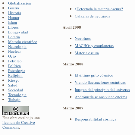
Globalizacion
Guerra
¿Detectada la materia oscura?
Historia
Galaxias de neutrinos
Humor
Islam
Abril 2008
Libros
Longevidad
Loteria
Neutrinos
Metodo cientifico
MACHOs y exoplanetas
Neurologia
Nuclear
Materia oscura
Ocio
Petroleo
Marzo 2008
Política
Psicologia
El último grito cósmico
Religion
Riesgo
Viendo fluctuaciones cuánticas
Salud
Imagen del principio del universo
Sociedad
Tecnologia
Andrómeda se nos viene encima
Trabajo
Marzo 2007
Esta obra está bajo una
Responsabilidad cósmica
licencia de Creative
Commons
.