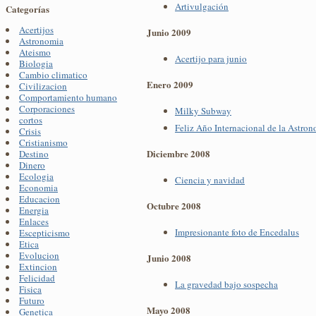
Artivulgación
Categorías
Acertijos
Junio 2009
Astronomia
Ateismo
Acertijo para junio
Biologia
Cambio climatico
Enero 2009
Civilizacion
Comportamiento humano
Corporaciones
Milky Subway
cortos
Feliz Año Internacional de la Astro
Crisis
Cristianismo
Diciembre 2008
Destino
Dinero
Ecologia
Ciencia y navidad
Economia
Educacion
Octubre 2008
Energia
Enlaces
Impresionante foto de Encedalus
Escepticismo
Etica
Evolucion
Junio 2008
Extincion
Felicidad
La gravedad bajo sospecha
Fisica
Futuro
Mayo 2008
Genetica