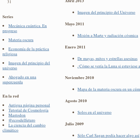
Abril 2013
31
Imagen del principio del Universo
Series
Mayo 2011
Mecánica cuántica. En
progreso
Misión a Marte y radiación cósmica
Materia oscura
Enero 2011
Economía de la práctica
religiosa
De mayas, mitos y estrellas asesinas
Imagen del principio del
¿Cómo se vería la Luna si estuviese 
universo
Ahogado en una
Noviembre 2010
supercuerda
Mapa de la materia oscura en un cúm
En la red
Agosto 2010
Antigua página personal
Tutorial de Cosmología
Solos en el universo
Mastodon
@ecosdelfuturo
Julio 2009
La ciencia del cambio
climático
Sólo Carl Sagan podía hacer algo así