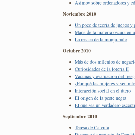
Asimov sobre ordenadores y e
Noviembre 2010
Un poco de teoría de juegos y 
Mapa de la materia oscura en 
La resaca de la monja-bulo
Octubre 2010
Más de dos milenios de negac
Curiosidades de la lotería II
Vacunas y evaluación del ries
¿Por qué las mujeres viven má
Interacción social en el útero
El origen de la peste negra
El que sea un verdadero escépti
Septiembre 2010
Teresa de Calcuta
Discurso de protesta de Dawkin