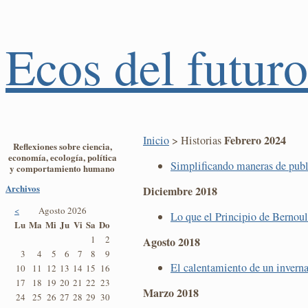
Ecos del futuro
Febrero 2024
Inicio
> Historias
Reflexiones sobre ciencia,
economía, ecología, política
Simplificando maneras de publ
y comportamiento humano
Archivos
Diciembre 2018
<
Agosto 2026
Lo que el Principio de Bernoul
Lu
Ma
Mi
Ju
Vi
Sa
Do
1
2
Agosto 2018
3
4
5
6
7
8
9
El calentamiento de un invernad
10
11
12
13
14
15
16
17
18
19
20
21
22
23
Marzo 2018
24
25
26
27
28
29
30