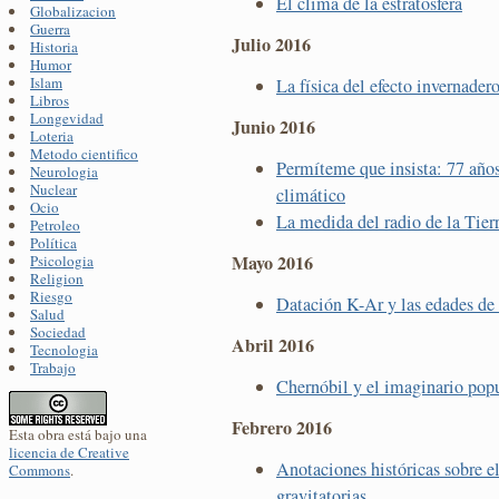
El clima de la estratosfera
Globalizacion
Guerra
Julio 2016
Historia
Humor
Islam
La física del efecto invernader
Libros
Longevidad
Junio 2016
Loteria
Metodo cientifico
Permíteme que insista: 77 años
Neurologia
Nuclear
climático
Ocio
La medida del radio de la Tier
Petroleo
Política
Mayo 2016
Psicologia
Religion
Riesgo
Datación K-Ar y las edades de
Salud
Sociedad
Abril 2016
Tecnologia
Trabajo
Chernóbil y el imaginario pop
Febrero 2016
Esta obra está bajo una
licencia de Creative
Anotaciones históricas sobre e
Commons
.
gravitatorias