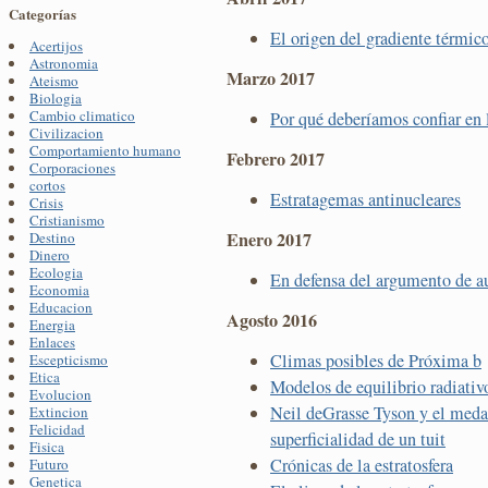
Categorías
El origen del gradiente térmico
Acertijos
Astronomia
Marzo 2017
Ateismo
Biologia
Cambio climatico
Por qué deberíamos confiar en l
Civilizacion
Comportamiento humano
Febrero 2017
Corporaciones
cortos
Estratagemas antinucleares
Crisis
Cristianismo
Enero 2017
Destino
Dinero
Ecologia
En defensa del argumento de au
Economia
Educacion
Agosto 2016
Energia
Enlaces
Climas posibles de Próxima b
Escepticismo
Etica
Modelos de equilibrio radiativ
Evolucion
Neil deGrasse Tyson y el medal
Extincion
Felicidad
superficialidad de un tuit
Fisica
Crónicas de la estratosfera
Futuro
Genetica