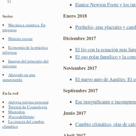
31
Eunice Newton Foote y los inic
Enero 2018
Series
Mecánica cuántica. En
Perihelio, eras glaciales y ca
progreso
Diciembre 2017
Materia oscura
Economía de la práctica
El lío con la ecuación más famo
religiosa
El oso polar famélico y la co
Imagen del principio del
universo
Noviembre 2017
Ahogado en una
El nuevo auto de Aquiles: El c
supercuerda
Septiembre 2017
En la red
Ese insignificante e incompr
Antigua página personal
Tutorial de Cosmología
Mastodon
Junio 2017
@ecosdelfuturo
La ciencia del cambio
Cambio climático, olas de cal
climático
Abril 2017