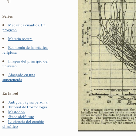
31
Series
Mecánica cuántica. En
progreso
Materia oscura
Economía de la práctica
religiosa
Imagen del principio del
universo
Ahogado en una
supercuerda
En la red
Antigua página personal
Tutorial de Cosmología
Mastodon
@ecosdelfuturo
La ciencia del cambio
climático