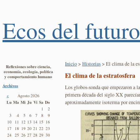
Ecos del futuro
Inicio
>
Historias
> El clima de la es
Reflexiones sobre ciencia,
economía, ecología, política
El clima de la estratosfera
y comportamiento humano
Archivos
Los globos-sonda que empezaron a lan
primera década del siglo XX parecían
<
Agosto 2026
aproximadamente isoterma por encim
Lu
Ma
Mi
Ju
Vi
Sa
Do
1
2
3
4
5
6
7
8
9
10
11
12
13
14
15
16
17
18
19
20
21
22
23
24
25
26
27
28
29
30