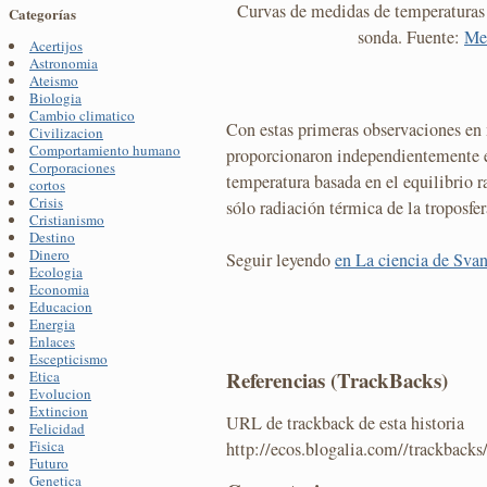
Curvas de medidas de temperaturas 
Categorías
sonda. Fuente:
Met
Acertijos
Astronomia
Ateismo
Biologia
Cambio climatico
Con estas primeras observaciones e
Civilizacion
Comportamiento humano
proporcionaron independientemente e
Corporaciones
temperatura basada en el equilibrio r
cortos
Crisis
sólo radiación térmica de la troposfera
Cristianismo
Destino
Dinero
Seguir leyendo
en La ciencia de Sva
Ecologia
Economia
Educacion
Energia
Enlaces
Escepticismo
Referencias (TrackBacks)
Etica
Evolucion
Extincion
URL de trackback de esta historia
Felicidad
Fisica
http://ecos.blogalia.com//trackback
Futuro
Genetica