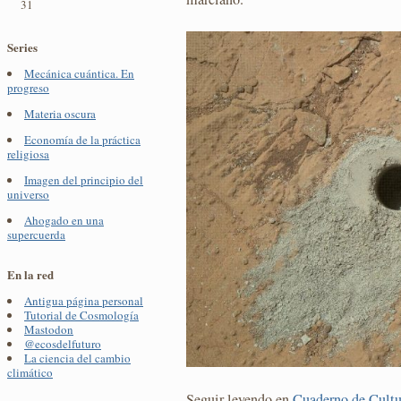
31
Series
Mecánica cuántica. En
progreso
Materia oscura
Economía de la práctica
religiosa
Imagen del principio del
universo
Ahogado en una
supercuerda
En la red
Antigua página personal
Tutorial de Cosmología
Mastodon
@ecosdelfuturo
La ciencia del cambio
climático
Seguir leyendo en
Cuaderno de Cultu