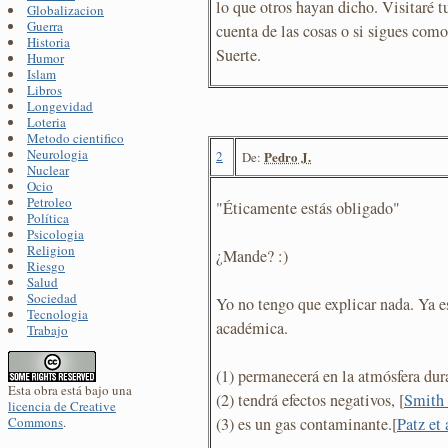
lo que otros hayan dicho. Visitaré t
Globalizacion
Guerra
cuenta de las cosas o si sigues como
Historia
Suerte.
Humor
Islam
Libros
Longevidad
Loteria
Metodo cientifico
Neurologia
2
Pedro J.
De:
Nuclear
Ocio
Petroleo
"Éticamente estás obligado"
Política
Psicologia
Religion
¿Mande? :)
Riesgo
Salud
Sociedad
Yo no tengo que explicar nada. Ya es
Tecnologia
académica.
Trabajo
(1) permanecerá en la atmósfera dura
Esta obra está bajo una
(2) tendrá efectos negativos, [
Smith 
licencia de Creative
(3) es un gas contaminante.[
Patz et 
Commons
.