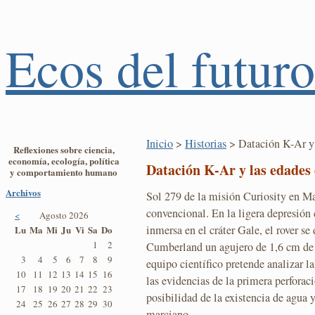
Ecos del futuro
Inicio
>
Historias
> Datación K-Ar y 
Reflexiones sobre ciencia,
economía, ecología, política
Datación K-Ar y las edades
y comportamiento humano
Archivos
Sol 279 de la misión Curiosity en Ma
convencional. En la ligera depresió
<
Agosto 2026
inmersa en el cráter Gale, el rover se 
Lu
Ma
Mi
Ju
Vi
Sa
Do
1
2
Cumberland un agujero de 1,6 cm de 
3
4
5
6
7
8
9
equipo científico pretende analizar l
10
11
12
13
14
15
16
las evidencias de la primera perforac
17
18
19
20
21
22
23
posibilidad de la existencia de agua 
24
25
26
27
28
29
30
marciano.