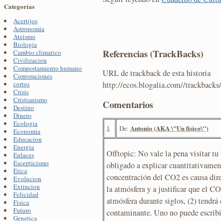
Categorías
Acertijos
Astronomia
Ateismo
Biologia
Referencias (TrackBacks)
Cambio climatico
Civilizacion
Comportamiento humano
URL de trackback de esta historia
Corporaciones
http://ecos.blogalia.com//trackback
cortos
Crisis
Cristianismo
Comentarios
Destino
Dinero
Ecologia
1
Antonio (AKA \"Un físico\")
De:
Economia
Educacion
Energia
Offtopic: No vale la pena visitar tu
Enlaces
Escepticismo
obligado a explicar cuantitativame
Etica
concentración del CO2 es causa dir
Evolucion
Extincion
la atmósfera y a justificar que el C
Felicidad
atmósfera durante siglos, (2) tendrá 
Fisica
Futuro
contaminante. Uno no puede escribir
Genetica