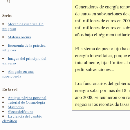
31
Generadores de energía renov
de euros en subvenciones de 
Series
mil millones de euros en 200
Mecánica cuántica. En
mil millones de euros en sub
progreso
años bajo el régimen tarifario
Materia oscura
Economía de la práctica
El sistema de precio fijo ha 
religiosa
energía fotovoltaica, porque 
Imagen del principio del
inicialmente, fijar límites a
universo
pedir subvenciones...
Ahogado en una
supercuerda
Los funcionarios del gobiern
En la red
energía solar por más de 18 m
año 2008, se reunieron con re
Antigua página personal
Tutorial de Cosmología
negociar los recortes de tasas
Mastodon
@ecosdelfuturo
La ciencia del cambio
climático