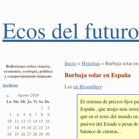
Ecos del futuro
Inicio
>
Historias
> Burbuja solar en
Reflexiones sobre ciencia,
economía, ecología, política
Burbuja solar en España
y comportamiento humano
Archivos
Leo
en Bloomberg
<
Agosto 2026
El sistema de precios fijos pa
Lu
Ma
Mi
Ju
Vi
Sa
Do
1
2
España , que atrajo más inver
3
4
5
6
7
8
9
que en el resto del mundo en
10
11
12
13
14
15
16
pasivos del Estado a pesar de
17
18
19
20
21
22
23
balance de cuentas...
24
25
26
27
28
29
30