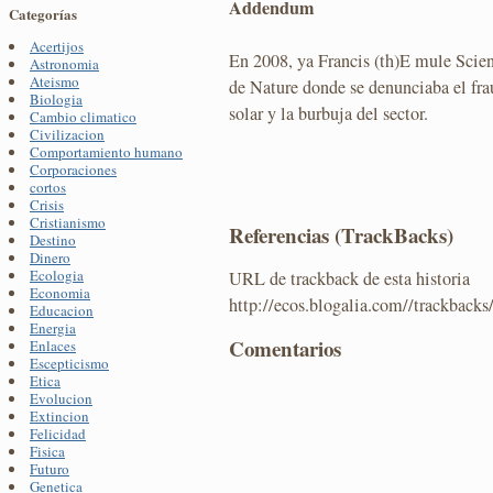
Addendum
Categorías
Acertijos
En 2008, ya Francis (th)E mule Sci
Astronomia
Ateismo
de Nature donde se denunciaba el fra
Biologia
solar y la burbuja del sector.
Cambio climatico
Civilizacion
Comportamiento humano
Corporaciones
cortos
Crisis
Cristianismo
Referencias (TrackBacks)
Destino
Dinero
Ecologia
URL de trackback de esta historia
Economia
http://ecos.blogalia.com//trackback
Educacion
Energia
Comentarios
Enlaces
Escepticismo
Etica
Evolucion
Extincion
Felicidad
Fisica
Futuro
Genetica