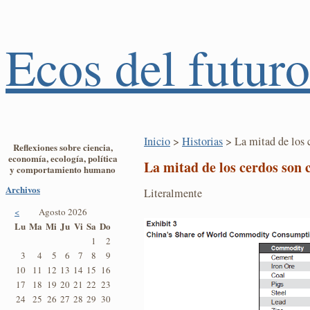
Ecos del futuro
Inicio
>
Historias
> La mitad de los 
Reflexiones sobre ciencia,
economía, ecología, política
La mitad de los cerdos son 
y comportamiento humano
Archivos
Literalmente
<
Agosto 2026
Lu
Ma
Mi
Ju
Vi
Sa
Do
1
2
3
4
5
6
7
8
9
10
11
12
13
14
15
16
17
18
19
20
21
22
23
24
25
26
27
28
29
30