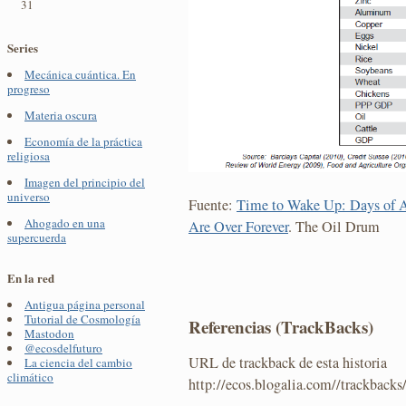
31
Series
Mecánica cuántica. En
progreso
Materia oscura
Economía de la práctica
religiosa
Imagen del principio del
universo
Fuente:
Time to Wake Up: Days of A
Ahogado en una
Are Over Forever
. The Oil Drum
supercuerda
En la red
Antigua página personal
Tutorial de Cosmología
Referencias (TrackBacks)
Mastodon
@ecosdelfuturo
URL de trackback de esta historia
La ciencia del cambio
climático
http://ecos.blogalia.com//trackback