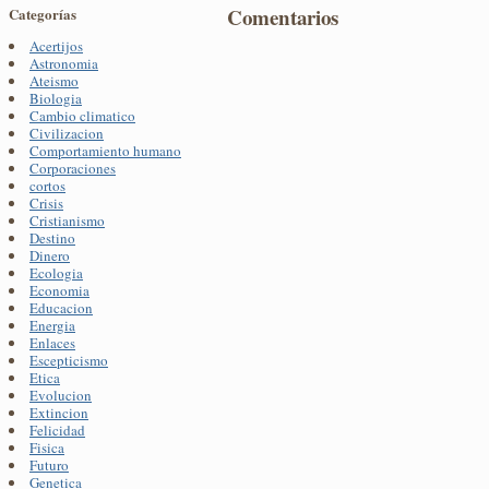
Comentarios
Categorías
Acertijos
Astronomia
Ateismo
Biologia
Cambio climatico
Civilizacion
Comportamiento humano
Corporaciones
cortos
Crisis
Cristianismo
Destino
Dinero
Ecologia
Economia
Educacion
Energia
Enlaces
Escepticismo
Etica
Evolucion
Extincion
Felicidad
Fisica
Futuro
Genetica