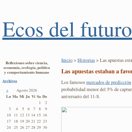
Ecos del futuro
Inicio
>
Historias
> Las apuestas est
Reflexiones sobre ciencia,
economía, ecología, política
Las apuestas estaban a favo
y comportamiento humano
Archivos
Los famosos
mercados de predicción
probabilidad menor del 5% de captur
<
Agosto 2026
aniversario del 11-S.
Lu
Ma
Mi
Ju
Vi
Sa
Do
1
2
3
4
5
6
7
8
9
10
11
12
13
14
15
16
17
18
19
20
21
22
23
24
25
26
27
28
29
30