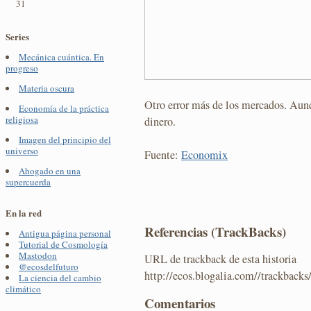
31
Series
Mecánica cuántica. En
progreso
Materia oscura
Otro error más de los mercados. Aun
Economía de la práctica
religiosa
dinero.
Imagen del principio del
universo
Fuente:
Economix
Ahogado en una
supercuerda
En la red
Referencias (TrackBacks)
Antigua página personal
Tutorial de Cosmología
Mastodon
URL de trackback de esta historia
@ecosdelfuturo
http://ecos.blogalia.com//trackback
La ciencia del cambio
climático
Comentarios