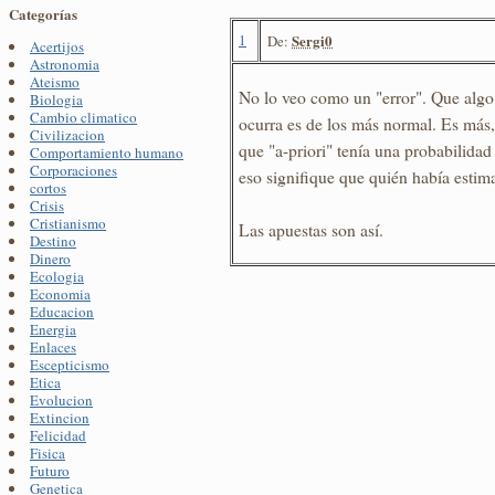
Categorías
1
Sergi0
De:
Acertijos
Astronomia
Ateismo
No lo veo como un "error". Que algo
Biologia
Cambio climatico
ocurra es de los más normal. Es más,
Civilizacion
que "a-priori" tenía una probabilida
Comportamiento humano
Corporaciones
eso signifique que quién había estim
cortos
Crisis
Cristianismo
Las apuestas son así.
Destino
Dinero
Ecologia
Economia
Educacion
Energia
Enlaces
Escepticismo
Etica
Evolucion
Extincion
Felicidad
Fisica
Futuro
Genetica