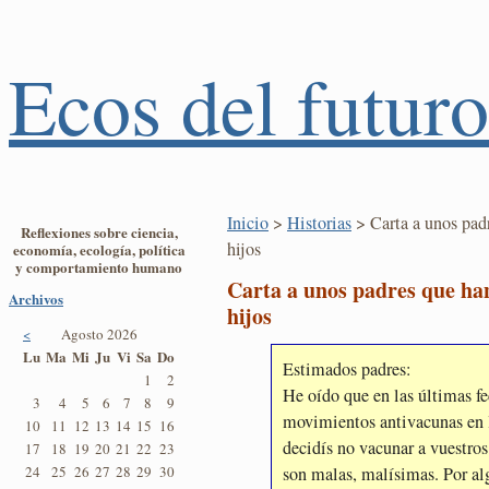
Ecos del futuro
Inicio
>
Historias
> Carta a unos pad
Reflexiones sobre ciencia,
hijos
economía, ecología, política
y comportamiento humano
Carta a unos padres que ha
Archivos
hijos
<
Agosto 2026
Lu
Ma
Mi
Ju
Vi
Sa
Do
Estimados padres:
1
2
He oído que en las últimas f
3
4
5
6
7
8
9
movimientos antivacunas en 
10
11
12
13
14
15
16
decidís no vacunar a vuestros
17
18
19
20
21
22
23
son malas, malísimas. Por al
24
25
26
27
28
29
30