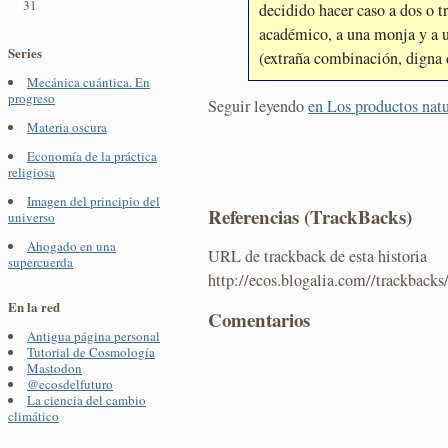
31
decidido hacer caso a dos o t
académico, a una monja y a 
Series
(extraña combinación, digna d
Mecánica cuántica. En
progreso
Seguir leyendo
en Los productos natu
Materia oscura
Economía de la práctica
religiosa
Imagen del principio del
Referencias (TrackBacks)
universo
Ahogado en una
URL de trackback de esta historia
supercuerda
http://ecos.blogalia.com//trackback
En la red
Comentarios
Antigua página personal
Tutorial de Cosmología
Mastodon
@ecosdelfuturo
La ciencia del cambio
climático