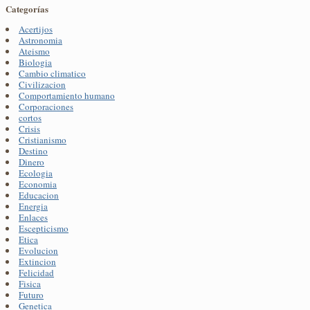
Categorías
Acertijos
Astronomia
Ateismo
Biologia
Cambio climatico
Civilizacion
Comportamiento humano
Corporaciones
cortos
Crisis
Cristianismo
Destino
Dinero
Ecologia
Economia
Educacion
Energia
Enlaces
Escepticismo
Etica
Evolucion
Extincion
Felicidad
Fisica
Futuro
Genetica