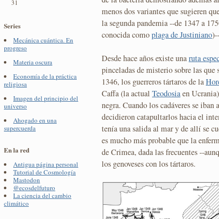
31
menos dos variantes que sugieren que
la segunda pandemia --de 1347 a 1750
Series
conocida como
plaga de Justiniano
)-
Mecánica cuántica. En
progreso
Desde hace años existe una
ruta espe
Materia oscura
pinceladas de misterio sobre las que 
Economía de la práctica
1346, los guerreros tártaros de la
Hor
religiosa
Caffa (la actual
Teodosia
en Ucrania)
Imagen del principio del
negra. Cuando los cadáveres se iban 
universo
decidieron catapultarlos hacia el inte
Ahogado en una
tenía una salida al mar y de allí se 
supercuerda
es mucho más probable que la enferme
En la red
de Crimea, dada las frecuentes --aunq
los genoveses con los tártaros.
Antigua página personal
Tutorial de Cosmología
Mastodon
@ecosdelfuturo
La ciencia del cambio
climático