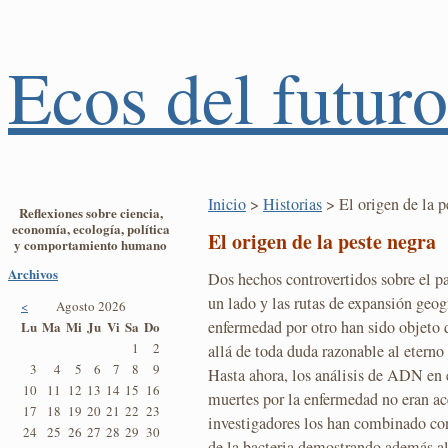
Ecos del futuro
Inicio
>
Historias
> El origen de la p
Reflexiones sobre ciencia,
economía, ecología, política
El origen de la peste negra
y comportamiento humano
Archivos
Dos hechos controvertidos sobre el p
un lado y las rutas de expansión geogr
<
Agosto 2026
enfermedad por otro han sido objeto
Lu
Ma
Mi
Ju
Vi
Sa
Do
1
2
allá de toda duda razonable al eterno
3
4
5
6
7
8
9
Hasta ahora, los análisis de ADN en 
10
11
12
13
14
15
16
muertes por la enfermedad no eran ac
17
18
19
20
21
22
23
investigadores los han combinado con
24
25
26
27
28
29
30
de la bacteria demostrando además alg