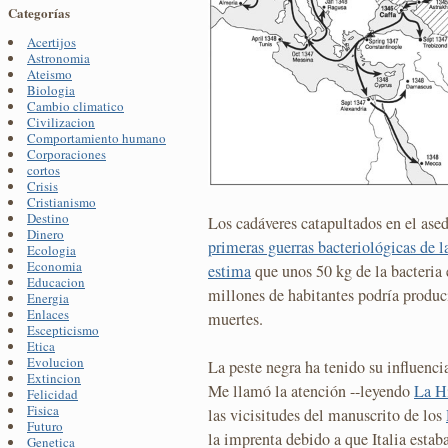
Categorías
Acertijos
Astronomia
Ateismo
Biologia
Cambio climatico
Civilizacion
Comportamiento humano
Corporaciones
cortos
Crisis
Cristianismo
Destino
Los cadáveres catapultados en el ase
Dinero
primeras guerras bacteriológicas de la
Ecologia
Economia
estima
que unos 50 kg de la bacteria 
Educacion
millones de habitantes podría produc
Energia
Enlaces
muertes.
Escepticismo
Etica
Evolucion
La peste negra ha tenido su influencia
Extincion
Me llamó la atención --leyendo
La Hi
Felicidad
Fisica
las vicisitudes del manuscrito de los
Futuro
la imprenta debido a que Italia esta
Genetica