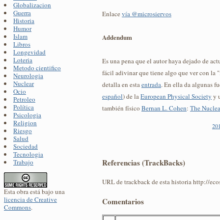
Globalizacion
Guerra
Enlace
vía @microsiervos
Historia
Humor
Islam
Addendum
Libros
Longevidad
Loteria
Es una pena que el autor haya dejado de actu
Metodo cientifico
fácil adivinar que tiene algo que ver con la 
Neurologia
Nuclear
detalla en esta
entrada
. En ella da algunas f
Ocio
español
) de la
European Physical Society
y u
Petroleo
Política
también físico
Bernan L. Cohen
:
The Nuclea
Psicologia
Religion
20
Riesgo
Salud
Sociedad
Tecnologia
Referencias (TrackBacks)
Trabajo
URL de trackback de esta historia http://ec
Esta obra está bajo una
licencia de Creative
Comentarios
Commons
.