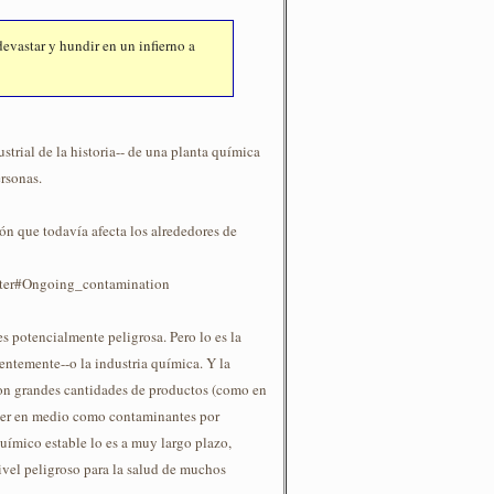
evastar y hundir en un infierno a
strial de la historia-- de una planta química
ersonas.
n que todavía afecta los alrededores de
aster#Ongoing_contamination
es potencialmente peligrosa. Pero lo es la
ientemente--o la industria química. Y la
on grandes cantidades de productos (como en
er en medio como contaminantes por
ímico estable lo es a muy largo plazo,
ivel peligroso para la salud de muchos