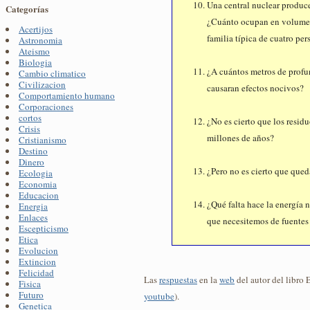
Una central nuclear produc
Categorías
¿Cuánto ocupan en volumen
Acertijos
familia típica de cuatro pe
Astronomia
Ateismo
Biologia
¿A cuántos metros de profu
Cambio climatico
Civilizacion
causaran efectos nocivos?
Comportamiento humano
Corporaciones
cortos
¿No es cierto que los resid
Crisis
millones de años?
Cristianismo
Destino
Dinero
¿Pero no es cierto que que
Ecologia
Economia
Educacion
¿Qué falta hace la energía 
Energia
Enlaces
que necesitemos de fuentes
Escepticismo
Etica
Evolucion
Extincion
Felicidad
Las
respuestas
en la
web
del autor del libro 
Fisica
Futuro
youtube
).
Genetica