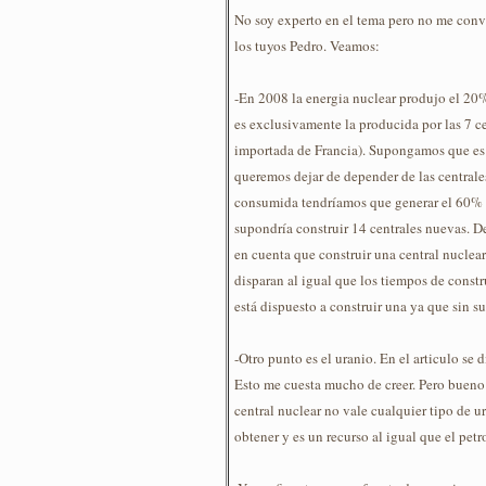
No soy experto en el tema pero no me conv
los tuyos Pedro. Veamos:
-En 2008 la energia nuclear produjo el 20%
es exclusivamente la producida por las 7 c
importada de Francia). Supongamos que es l
queremos dejar de depender de las centrale
consumida tendríamos que generar el 60% de
supondría construir 14 centrales nuevas. D
en cuenta que construir una central nuclear 
disparan al igual que los tiempos de const
está dispuesto a construir una ya que sin 
-Otro punto es el uranio. En el articulo se 
Esto me cuesta mucho de creer. Pero bueno
central nuclear no vale cualquier tipo de u
obtener y es un recurso al igual que el pet