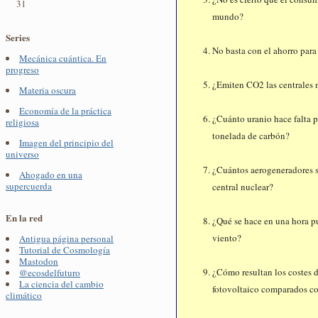
31
mundo?
Series
No basta con el ahorro para
Mecánica cuántica. En
progreso
¿Emiten CO2 las centrales 
Materia oscura
Economía de la práctica
¿Cuánto uranio hace falta p
religiosa
tonelada de carbón?
Imagen del principio del
universo
¿Cuántos aerogeneradores so
Ahogado en una
supercuerda
central nuclear?
En la red
¿Qué se hace en una hora pu
viento?
Antigua página personal
Tutorial de Cosmología
Mastodon
¿Cómo resultan los costes d
@ecosdelfuturo
La ciencia del cambio
fotovoltaico comparados co
climático