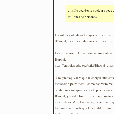
un sólo accidente nuclear puede d
millones de personas
Un solo accidente --el mayor accidente indu
(Bhopal) afectó a centenares de miles de p
Lee por ejemplo la sección de contaminació
Bophal.
http://en.wikipedia.org/wiki/Bhopal_dis
A lo que voy. Claro que la energía nuclear 
extracción petrolífera --como has visto rec
contaminación química suele producirse c
Bhopal) y productos que pueden permanec
muchísimos años. De hecho, un producto qu
incluso mucho más que la actividad a un n