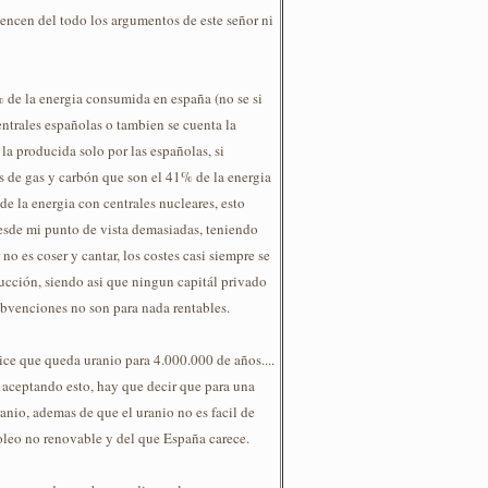
encen del todo los argumentos de este señor ni
 de la energia consumida en españa (no se si
entrales españolas o tambien se cuenta la
a producida solo por las españolas, si
s de gas y carbón que son el 41% de la energia
 la energia con centrales nucleares, esto
esde mi punto de vista demasiadas, teniendo
no es coser y cantar, los costes casi siempre se
rucción, siendo asi que ningun capitál privado
subvenciones no son para nada rentables.
dice que queda uranio para 4.000.000 de años....
 aceptando esto, hay que decir que para una
ranio, ademas de que el uranio no es facil de
roleo no renovable y del que España carece.