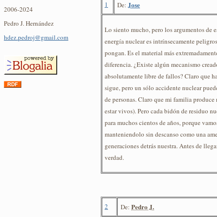
1
Jose
De:
2006-2024
Pedro J. Hernández
Lo siento mucho, pero los argumentos de e
hdez.pedroj@gmail.com
energía nuclear es intrínsecamente peligro
pongan. Es el material más extremadamente
diferencia. ¿Existe algún mecanismo cread
absolutamente libre de fallos? Claro que ha
sigue, pero un sólo accidente nuclear pued
de personas. Claro que mi familia produce 
estar vivos). Pero cada bidón de residuo 
para muchos cientos de años, porque vamos 
manteniendolo sin descanso como una amen
generaciones detrás nuestra. Antes de llegar 
verdad.
2
Pedro J.
De: