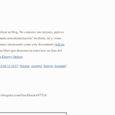
lizar su blog. No conozco sus razones, pero es
"mala retroalimentación" recibida, tal y como
uentes interesante como este documento (
pdf en
n libro que desconocía estuviese on-line del
r Energy Option
.
10-08-12 16:47
|
Nuclear
,
Acertijos
,
Energia
,
Sociedad
|
os.blogalia.com//trackbacks/67516