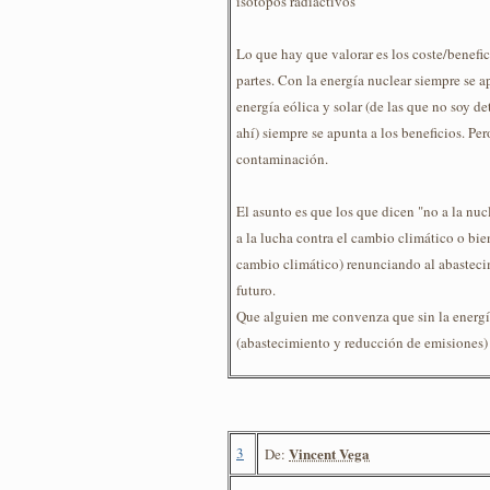
isótopos radiactivos
Lo que hay que valorar es los coste/benefic
partes. Con la energía nuclear siempre se a
energía eólica y solar (de las que no soy d
ahí) siempre se apunta a los beneficios. Pe
contaminación.
El asunto es que los que dicen "no a la nu
a la lucha contra el cambio climático o bie
cambio climático) renunciando al abasteci
futuro.
Que alguien me convenza que sin la energí
(abastecimiento y reducción de emisiones) 
3
Vincent Vega
De: