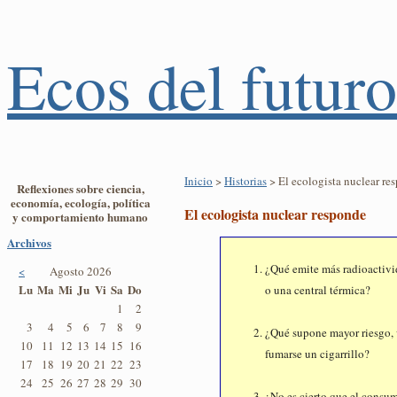
Ecos del futuro
Inicio
>
Historias
> El ecologista nuclear re
Reflexiones sobre ciencia,
economía, ecología, política
El ecologista nuclear responde
y comportamiento humano
Archivos
¿Qué emite más radioactivid
<
Agosto 2026
Lu
Ma
Mi
Ju
Vi
Sa
Do
o una central térmica?
1
2
3
4
5
6
7
8
9
¿Qué supone mayor riesgo, v
10
11
12
13
14
15
16
fumarse un cigarrillo?
17
18
19
20
21
22
23
24
25
26
27
28
29
30
¿No es cierto que el consu