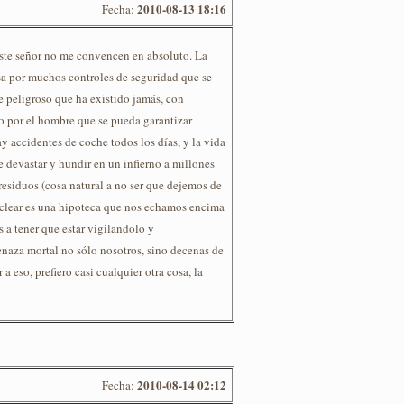
2010-08-13 18:16
Fecha:
ste señor no me convencen en absoluto. La
sa por muchos controles de seguridad que se
 peligroso que ha existido jamás, con
o por el hombre que se pueda garantizar
y accidentes de coche todos los días, y la vida
e devastar y hundir en un infierno a millones
residuos (cosa natural a no ser que dejemos de
nuclear es una hipoteca que nos echamos encima
a tener que estar vigilandolo y
aza mortal no sólo nosotros, sino decenas de
a eso, prefiero casi cualquier otra cosa, la
2010-08-14 02:12
Fecha: