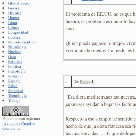
Globalizacion
Guerra
Historia
El problema de EE.UU. no es que ha
Humor
bueno), el problema es que sólo ha
Islam
Libros
caro.
Longevidad
Loteria
Metodo cientifico
Quien pueda pagarse lo mejor, vivi
Neurologia
vivirá mucho menos. La media es l
Nuclear
Ocio
Petroleo
Política
Psicologia
Religion
Riesgo
3
Pedro J.
De:
Salud
Sociedad
Tecnologia
"Esa dieta mediterránea tan nuestra, 
Trabajo
japoneses ayudan a bajar las facturas
Respecto a eso siempre he sentido cu
Esta obra está bajo una
licencia de Creative
hecho de que la dieta francesa sea r
Commons
.
las más elevadas--, a la que dediqu