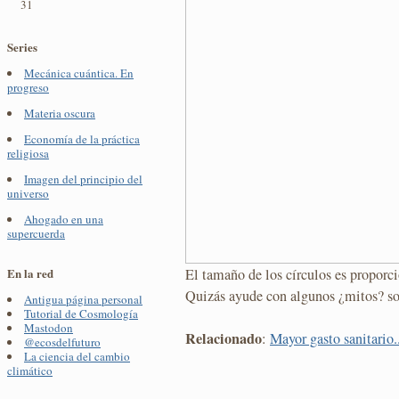
31
Series
Mecánica cuántica. En
progreso
Materia oscura
Economía de la práctica
religiosa
Imagen del principio del
universo
Ahogado en una
supercuerda
El tamaño de los círculos es proporc
En la red
Quizás ayude con algunos ¿mitos? sob
Antigua página personal
Tutorial de Cosmología
Mastodon
Relacionado
:
Mayor gasto sanitario.
@ecosdelfuturo
La ciencia del cambio
climático