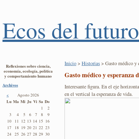
Ecos del futuro
Inicio
>
Historias
> Gasto médico y e
Reflexiones sobre ciencia,
economía, ecología, política
Gasto médico y esperanza d
y comportamiento humano
Archivos
Interesante figura. En el eje horizont
en el vertical la esperanza de vida.
<
Agosto 2026
Lu
Ma
Mi
Ju
Vi
Sa
Do
1
2
3
4
5
6
7
8
9
10
11
12
13
14
15
16
17
18
19
20
21
22
23
24
25
26
27
28
29
30