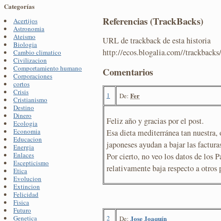
Categorías
Referencias (TrackBacks)
Acertijos
Astronomia
Ateismo
URL de trackback de esta historia
Biologia
http://ecos.blogalia.com//trackback
Cambio climatico
Civilizacion
Comportamiento humano
Comentarios
Corporaciones
cortos
Crisis
1
Fer
De:
Cristianismo
Destino
Dinero
Feliz año y gracias por el post.
Ecologia
Economia
Esa dieta mediterránea tan nuestra, o
Educacion
japoneses ayudan a bajar las factura
Energia
Enlaces
Por cierto, no veo los datos de los 
Escepticismo
relativamente baja respecto a otros 
Etica
Evolucion
Extincion
Felicidad
Fisica
Futuro
2
Jose Joaquín
Genetica
De: