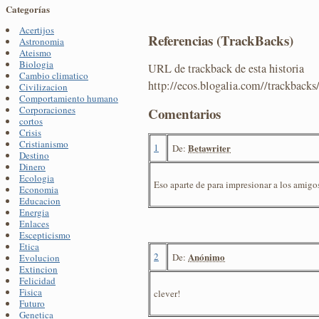
Categorías
Acertijos
Referencias (TrackBacks)
Astronomia
Ateismo
Biologia
URL de trackback de esta historia
Cambio climatico
http://ecos.blogalia.com//trackback
Civilizacion
Comportamiento humano
Corporaciones
Comentarios
cortos
Crisis
Cristianismo
1
Betawriter
De:
Destino
Dinero
Ecologia
Eso aparte de para impresionar a los amigos,
Economia
Educacion
Energia
Enlaces
Escepticismo
Etica
2
Anónimo
De:
Evolucion
Extincion
Felicidad
Fisica
clever!
Futuro
Genetica