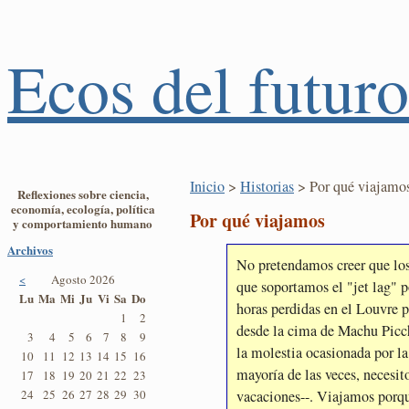
Ecos del futuro
Inicio
>
Historias
> Por qué viajamo
Reflexiones sobre ciencia,
economía, ecología, política
Por qué viajamos
y comportamiento humano
Archivos
No pretendamos creer que los
<
Agosto 2026
que soportamos el "jet lag" 
Lu
Ma
Mi
Ju
Vi
Sa
Do
horas perdidas en el Louvre p
1
2
desde la cima de Machu Pic
3
4
5
6
7
8
9
la molestia ocasionada por la
10
11
12
13
14
15
16
mayoría de las veces, necesit
17
18
19
20
21
22
23
vacaciones--. Viajamos porqu
24
25
26
27
28
29
30