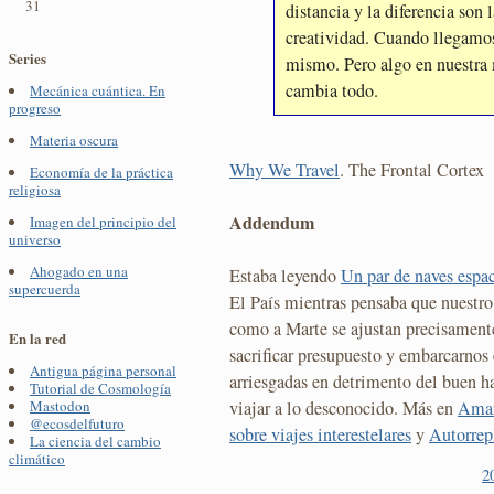
31
distancia y la diferencia son 
creatividad. Cuando llegamos 
Series
mismo. Pero algo en nuestra
cambia todo.
Mecánica cuántica. En
progreso
Materia oscura
Why We Travel
. The Frontal Cortex
Economía de la práctica
religiosa
Addendum
Imagen del principio del
universo
Ahogado en una
Estaba leyendo
Un par de naves espa
supercuerda
El País mientras pensaba que nuestro 
como a Marte se ajustan precisamente
En la red
sacrificar presupuesto y embarcarnos
Antigua página personal
arriesgadas en detrimento del buen ha
Tutorial de Cosmología
viajar a lo desconocido. Más en
Amar
Mastodon
@ecosdelfuturo
sobre viajes interestelares
y
Autorrep
La ciencia del cambio
climático
2