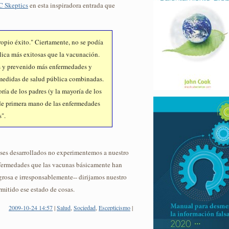
 Skeptics
en esta inspiradora entrada que
ropio éxito." Ciertamente, no se podía
lica más exitosas que la vacunación.
s y prevenido más enfermedades y
medidas de salud pública combinadas.
ría de los padres (y la mayoría de los
de primera mano de las enfermedades
s".
íses desarrollados no experimentemos a nuestro
enfermedades que las vacunas básicamente han
grosa e irresponsablemente-- dirijamos nuestro
mitido ese estado de cosas.
2009-10-24 14:57
|
Salud
,
Sociedad
,
Escepticismo
|