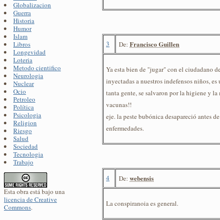
Globalizacion
Guerra
Historia
Humor
Islam
3
Francisco Guillen
De:
Libros
Longevidad
Loteria
Metodo cientifico
Ya esta bien de "jugar" con el ciudadano de
Neurologia
inyectadas a nuestros indefensos niños, es
Nuclear
Ocio
tanta gente, se salvaron por la higiene y la
Petroleo
vacunas!!
Política
Psicologia
eje. la peste bubónica desapareció antes d
Religion
enfermedades.
Riesgo
Salud
Sociedad
Tecnologia
Trabajo
4
webensis
De:
Esta obra está bajo una
licencia de Creative
La conspiranoia es general.
Commons
.