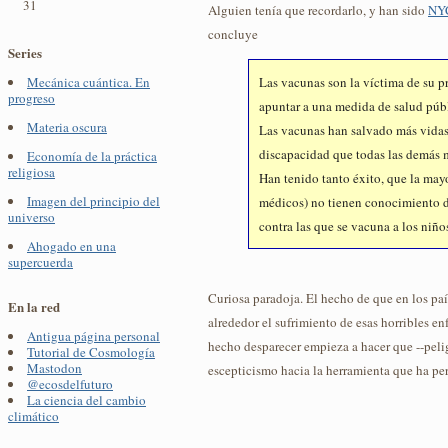
31
Alguien tenía que recordarlo, y han sido
NYC
concluye
Series
Las vacunas son la víctima de su p
Mecánica cuántica. En
progreso
apuntar a una medida de salud púb
Materia oscura
Las vacunas han salvado más vida
discapacidad que todas las demás 
Economía de la práctica
religiosa
Han tenido tanto éxito, que la mayo
Imagen del principio del
médicos) no tienen conocimiento 
universo
contra las que se vacuna a los niño
Ahogado en una
supercuerda
Curiosa paradoja. El hecho de que en los pa
En la red
alrededor el sufrimiento de esas horribles 
Antigua página personal
hecho desparecer empieza a hacer que --peli
Tutorial de Cosmología
Mastodon
escepticismo hacia la herramienta que ha per
@ecosdelfuturo
La ciencia del cambio
climático