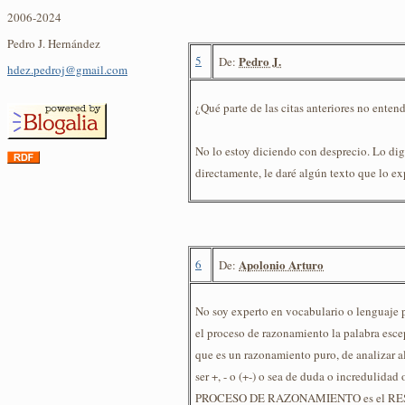
2006-2024
Pedro J. Hernández
5
Pedro J.
De:
hdez.pedroj@gmail.com
¿Qué parte de las citas anteriores no enten
No lo estoy diciendo con desprecio. Lo dig
directamente, le daré algún texto que lo 
6
Apolonio Arturo
De:
No soy experto en vocabulario o lenguaje 
el proceso de razonamiento la palabra esc
que es un razonamiento puro, de analizar a
ser +, - o (+-) o sea de duda o incredul
PROCESO DE RAZONAMIENTO es el RESU