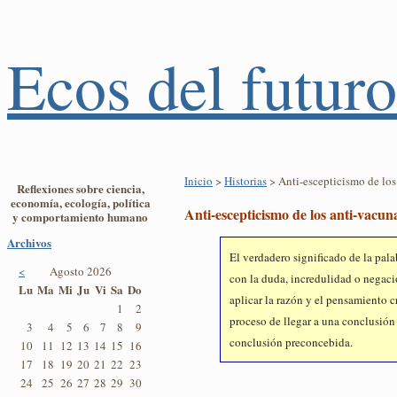
Ecos del futuro
Inicio
>
Historias
> Anti-escepticismo de los
Reflexiones sobre ciencia,
economía, ecología, política
Anti-escepticismo de los anti-vacun
y comportamiento humano
Archivos
El verdadero significado de la pal
<
Agosto 2026
con la duda, incredulidad o negaci
Lu
Ma
Mi
Ju
Vi
Sa
Do
aplicar la razón y el pensamiento cr
1
2
proceso de llegar a una conclusión 
3
4
5
6
7
8
9
conclusión preconcebida.
10
11
12
13
14
15
16
17
18
19
20
21
22
23
24
25
26
27
28
29
30