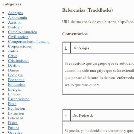
Categorías
Referencias (TrackBacks)
Acertijos
Astronomia
URL de trackback de esta historia http://ec
Ateismo
Biologia
Cambio climatico
Comentarios
Civilizacion
Comportamiento humano
Corporaciones
1
Viajes
De:
cortos
Crisis
Cristianismo
Si es curioso que un grupo que se autoden
Destino
Dinero
cuando ha sido una gripe que se ha exten
Ecologia
que pensar el desarrollo de esta "enfermed
Economia
Educacion
sea lo que dios quiera .
Energia
Enlaces
Escepticismo
Etica
Evolucion
Extincion
2
Pedro J.
De:
Felicidad
Fisica
Futuro
Si puedo, yo he decidido vacunarme y que se
Genetica