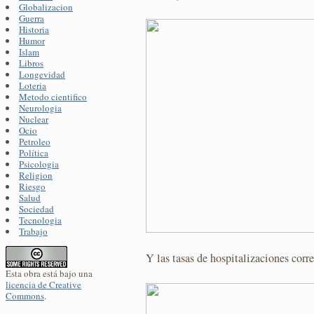
Globalizacion
Guerra
Historia
Humor
Islam
Libros
Longevidad
Loteria
Metodo cientifico
Neurologia
Nuclear
Ocio
Petroleo
Política
Psicologia
Religion
Riesgo
Salud
Sociedad
Tecnologia
Trabajo
Y las tasas de hospitalizaciones corr
Esta obra está bajo una
licencia de Creative
Commons
.