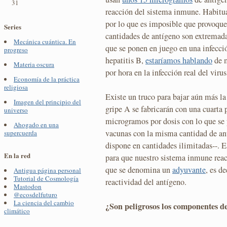
31
reacción del sistema inmune. Habitua
por lo que es imposible que provoque
Series
cantidades de antígeno son extrema
Mecánica cuántica. En
que se ponen en juego en una infecció
progreso
hepatitis B,
estaríamos hablando
de m
Materia oscura
por hora en la infección real del virus
Economía de la práctica
religiosa
Existe un truco para bajar aún más la
Imagen del principio del
gripe A se fabricarán con una cuarta p
universo
microgramos por dosis con lo que se 
Ahogado en una
vacunas con la misma cantidad de ant
supercuerda
dispone en cantidades ilimitadas--. E
En la red
para que nuestro sistema inmune reacc
que se denomina un
adyuvante
, es d
Antigua página personal
Tutorial de Cosmología
reactividad del antígeno.
Mastodon
@ecosdelfuturo
La ciencia del cambio
¿Son peligrosos los componentes d
climático