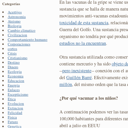
En las vacunas de la gripe se viene 
Categorías
sustancia que se halla de manera nat
Acertijos
movimientos anti-vacunas estadouni
Astronomia
Ateismo
toxicidad de esta sustancia
, relacion
Biologia
Guerra del Golfo. Una sustancia pres
Cambio climatico
Civilizacion
organismo no tendría por qué produc
Comportamiento humano
estudios no la encuentran
.
Corporaciones
cortos
Crisis
Otra sustancia utilizada como conser
Cristianismo
Destino
contiene mercurio y ha sido
objeto d
Dinero
--
pero inexistente
-- conexión con el
Ecologia
Economia
del
Guillén Barré
. Efectivamente exi
Educacion
millón
, del mismo orden que la tasa 
Energia
Enlaces
Escepticismo
¿Por qué vacunar a los niños?
Etica
Evolucion
Extincion
A continuación podemos ver las tasas
Felicidad
Fisica
100,000 habitantes para diferentes r
Futuro
abril a julio en EEUU
Genetica