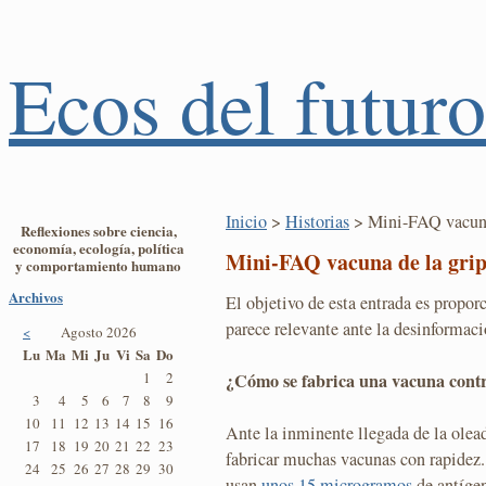
Ecos del futuro
Inicio
>
Historias
> Mini-FAQ vacuna
Reflexiones sobre ciencia,
economía, ecología, política
Mini-FAQ vacuna de la gri
y comportamiento humano
Archivos
El objetivo de esta entrada es prop
parece relevante ante la desinformaci
<
Agosto 2026
Lu
Ma
Mi
Ju
Vi
Sa
Do
¿Cómo se fabrica una vacuna contr
1
2
3
4
5
6
7
8
9
10
11
12
13
14
15
16
Ante la inminente llegada de la olead
17
18
19
20
21
22
23
fabricar muchas vacunas con rapidez.
24
25
26
27
28
29
30
usan
unos 15 microgramos
de antígen