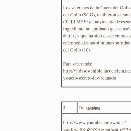
Los veteranos de la Guera del Golfo
del Golfo (SGG), recibieron vacuna
(9). El MF59 (el adyuvante de escua
ingrediente no aprobado que se usó 
ántrax, y que ha sido desde entonce
enfermedades autoinmunes sufridas 
del Golfo (10).
Para saber más:
http://vidasostenible.lacoctelera.n
y-sucio-secreto-la-vacuna-la
2
anonimo
De:
http://www.youtube.com/watch?
v=gKwk8Kq8QXA&eurl=http%3A