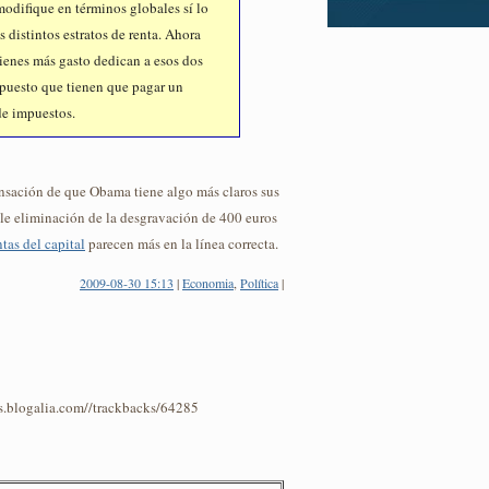
modifique en términos globales sí lo
s distintos estratos de renta. Ahora
ienes más gasto dedican a esos dos
 puesto que tienen que pagar un
de impuestos.
ensación de que Obama tiene algo más claros sus
ble eliminación de la desgravación de 400 euros
ntas del capital
parecen más en la línea correcta.
2009-08-30 15:13
|
Economia
,
Política
|
os.blogalia.com//trackbacks/64285