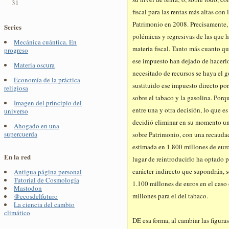
31
fiscal para las rentas más altas con
Patrimonio en 2008. Precisamente, 
Series
polémicas y regresivas de las que h
Mecánica cuántica. En
materia fiscal. Tanto más cuanto qu
progreso
ese impuesto han dejado de hacerl
Materia oscura
necesitado de recursos se haya el 
Economía de la práctica
sustituido ese impuesto directo por
religiosa
sobre el tabaco y la gasolina. Porq
Imagen del principio del
entre una y otra decisión, lo que es
universo
decidió eliminar en su momento un
Ahogado en una
supercuerda
sobre Patrimonio, con una recaudac
estimada en 1.800 millones de euros,
En la red
lugar de reintroducirlo ha optado 
carácter indirecto que supondrán, s
Antigua página personal
Tutorial de Cosmología
1.100 millones de euros en el caso
Mastodon
millones para el del tabaco.
@ecosdelfuturo
La ciencia del cambio
climático
DE esa forma, al cambiar las figura