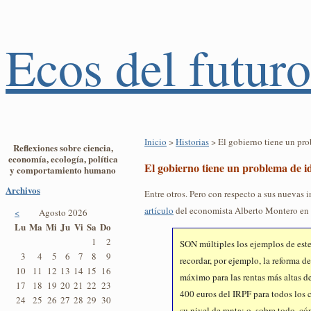
Ecos del futuro
Inicio
>
Historias
> El gobierno tiene un pr
Reflexiones sobre ciencia,
economía, ecología, política
El gobierno tiene un problema de i
y comportamiento humano
Archivos
Entre otros. Pero con respecto a sus nuevas 
artículo
del economista Alberto Montero en 
<
Agosto 2026
Lu
Ma
Mi
Ju
Vi
Sa
Do
1
2
SON múltiples los ejemplos de este
3
4
5
6
7
8
9
recordar, por ejemplo, la reforma d
10
11
12
13
14
15
16
máximo para las rentas más altas d
17
18
19
20
21
22
23
400 euros del IRPF para todos los
24
25
26
27
28
29
30
su nivel de renta; o, sobre todo, c