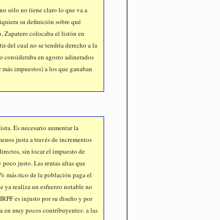
o sólo no tiene claro lo que va a
iquiera su definición sobre qué
o, Zapatero colocaba el listón en
tir del cual no se tendría derecho a la
o consideraba en agosto adinerados
ar más impuestos) a los que ganaban
lista. Es necesario aumentar la
enos justa a través de incrementos
irectos, sin tocar el impuesto de
 poco justo. Las rentas altas que
0% más rico de la población paga el
e ya realiza un esfuerzo notable no
IRPF es injusto por su diseño y por
ra en muy pocos contribuyentes: a las