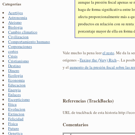
aunque la presión fiscal apenas se 
Categorías
haga de forma significativa entre lo
Acertijos
afecta proporcionalmente más a qu
Astronomia
Ateismo
productos en relación con su renta
Biologia
porcentaje mayor de ella en forma 
Cambio climatico
Civilizacion
Comportamiento humano
Corporaciones
cortos
Vale mucho la pena leer
el resto
. Me da la s
Crisis
orígenes --
Taxing the (Very) Rich
--. La posi
Cristianismo
Destino
y el
aumento de la presión fiscal sobre las re
Dinero
Ecologia
Economia
Educacion
Energia
Enlaces
Escepticismo
Referencias (TrackBacks)
Etica
Evolucion
URL de trackback de esta historia http://ec
Extincion
Felicidad
Fisica
Comentarios
Futuro
Genetica