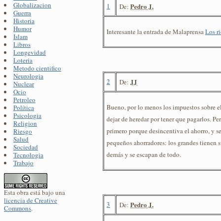
Globalizacion
1
Pedro J.
De:
Guerra
Historia
Humor
Interesante la entrada de Malaprensa
Los r
Islam
Libros
Longevidad
Loteria
Metodo cientifico
Neurologia
2
JJ
De:
Nuclear
Ocio
Petroleo
Bueno, por lo menos los impuestos sobre el
Política
Psicologia
dejar de heredar por tener que pagarlos. Per
Religion
primero porque desincentiva el ahorro, y s
Riesgo
Salud
pequeños ahorradores: los grandes tienen s
Sociedad
demás y se escapan de todo.
Tecnologia
Trabajo
Esta obra está bajo una
licencia de Creative
3
Pedro J.
De:
Commons
.