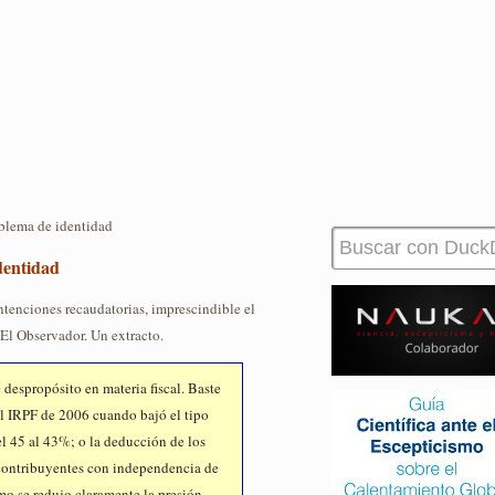
oblema de identidad
dentidad
intenciones recaudatorias, imprescindible el
El Observador. Un extracto.
 despropósito en materia fiscal. Baste
el IRPF de 2006 cuando bajó el tipo
el 45 al 43%; o la deducción de los
 contribuyentes con independencia de
ómo se redujo claramente la presión