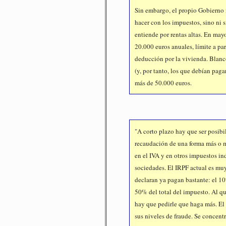
Sin embargo, el propio Gobierno n
hacer con los impuestos, sino ni s
entiende por rentas altas. En may
20.000 euros anuales, límite a par
deducción por la vivienda. Blanc
(y, por tanto, los que debían pag
más de 50.000 euros.
"A corto plazo hay que ser posibi
recaudación de una forma más o m
en el IVA y en otros impuestos ind
sociedades. El IRPF actual es muy
declaran ya pagan bastante: el 1
50% del total del impuesto. Al qu
hay que pedirle que haga más. El 
sus niveles de fraude. Se concent