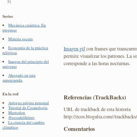
31
Series
Mecánica cuántica. En
progreso
Materia oscura
Economía de la práctica
Imagen gif
con frames que transcurre
religiosa
permite visualizar los patrones. La 
Imagen del principio del
corresponde a las horas nocturnas.
universo
Ahogado en una
supercuerda
En la red
Referencias (TrackBacks)
Antigua página personal
Tutorial de Cosmología
URL de trackback de esta historia
Mastodon
http://ecos.blogalia.com//trackback
@ecosdelfuturo
La ciencia del cambio
Comentarios
climático