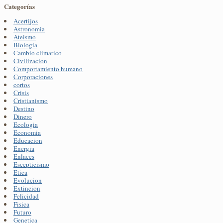
Categorías
Acertijos
Astronomia
Ateismo
Biologia
Cambio climatico
Civilizacion
Comportamiento humano
Corporaciones
cortos
Crisis
Cristianismo
Destino
Dinero
Ecologia
Economia
Educacion
Energia
Enlaces
Escepticismo
Etica
Evolucion
Extincion
Felicidad
Fisica
Futuro
Genetica