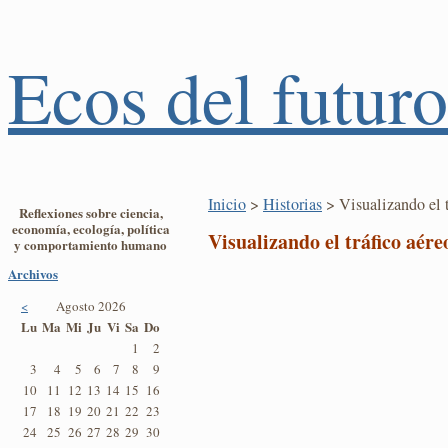
Ecos del futuro
Inicio
>
Historias
> Visualizando el t
Reflexiones sobre ciencia,
economía, ecología, política
Visualizando el tráfico aére
y comportamiento humano
Archivos
<
Agosto 2026
Lu
Ma
Mi
Ju
Vi
Sa
Do
1
2
3
4
5
6
7
8
9
10
11
12
13
14
15
16
17
18
19
20
21
22
23
24
25
26
27
28
29
30