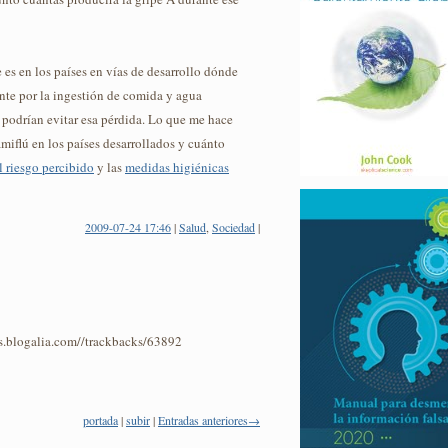
es en los países en vías de desarrollo dónde
te por la ingestión de comida y agua
 podrían evitar esa pérdida. Lo que me hace
miflú en los países desarrollados y cuánto
l riesgo percibido
y las
medidas higiénicas
2009-07-24 17:46
|
Salud
,
Sociedad
|
os.blogalia.com//trackbacks/63892
portada
|
subir
|
Entradas anteriores→