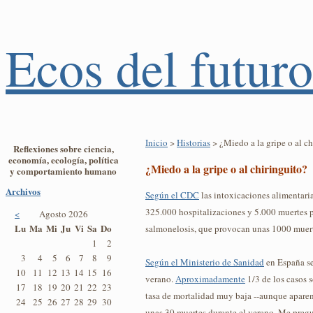
Ecos del futuro
Inicio
>
Historias
> ¿Miedo a la gripe o al ch
Reflexiones sobre ciencia,
economía, ecología, política
¿Miedo a la gripe o al chiringuito?
y comportamiento humano
Archivos
Según el CDC
las intoxicaciones alimentari
325.000 hospitalizaciones y 5.000 muertes 
<
Agosto 2026
Lu
Ma
Mi
Ju
Vi
Sa
Do
salmonelosis, que provocan unas 1000 muert
1
2
3
4
5
6
7
8
9
Según el Ministerio de Sanidad
en España se
10
11
12
13
14
15
16
verano.
Aproximadamente
1/3 de los casos 
17
18
19
20
21
22
23
tasa de mortalidad muy baja --aunque apare
24
25
26
27
28
29
30
unas 30 muertes durante el verano. Me pregu