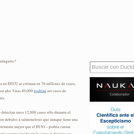
iringuito?
as en EEUU se estiman en 76 millones de casos,
por año. Unas 40,000
podrían
ser casos de
es.
 detectan unos 12,000 casos sólo durante el
son debidos a salmonelosis que aunque tiene una
ntemente mayor que el H1N1-- podría causar
nto cuántas producirá la gripe A durante ese