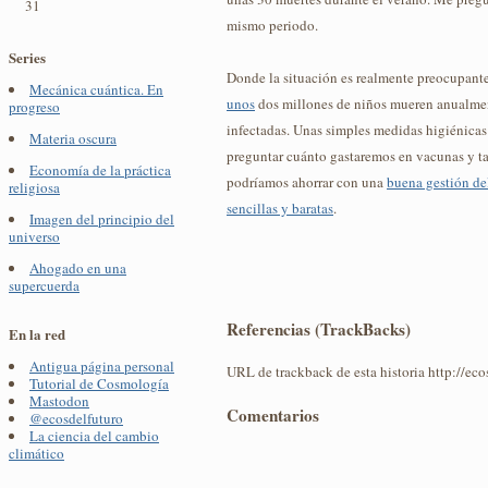
31
mismo periodo.
Series
Donde la situación es realmente preocupante 
Mecánica cuántica. En
unos
dos millones de niños mueren anualmen
progreso
infectadas. Unas simples medidas higiénicas
Materia oscura
preguntar cuánto gastaremos en vacunas y ta
Economía de la práctica
podríamos ahorrar con una
buena gestión de
religiosa
sencillas y baratas
.
Imagen del principio del
universo
Ahogado en una
supercuerda
Referencias (TrackBacks)
En la red
Antigua página personal
URL de trackback de esta historia http://ec
Tutorial de Cosmología
Mastodon
Comentarios
@ecosdelfuturo
La ciencia del cambio
climático