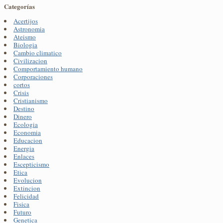
Categorías
Acertijos
Astronomia
Ateismo
Biologia
Cambio climatico
Civilizacion
Comportamiento humano
Corporaciones
cortos
Crisis
Cristianismo
Destino
Dinero
Ecologia
Economia
Educacion
Energia
Enlaces
Escepticismo
Etica
Evolucion
Extincion
Felicidad
Fisica
Futuro
Genetica