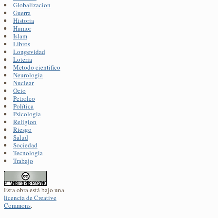
Globalizacion
Guerra
Historia
Humor
Islam
Libros
Longevidad
Loteria
Metodo cientifico
Neurologia
Nuclear
Ocio
Petroleo
Política
Psicologia
Religion
Riesgo
Salud
Sociedad
Tecnologia
Trabajo
Esta obra está bajo una
licencia de Creative
Commons
.