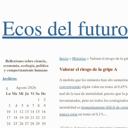
Ecos del futuro
Inicio
>
Historias
> Valorar el riesgo de la gr
Reflexiones sobre ciencia,
economía, ecología, política
Valorar el riesgo de la gripe A
y comportamiento humano
Archivos
A medida que los números han ido aumentand
convergiendo
algún valor en torno al 0,45%.
<
Agosto 2026
Lu
Ma
Mi
Ju
Vi
Sa
Do
real de la tasa de mortalidad, puesto que la 
1
2
inventariadas, pero no todos los contagiados
3
4
5
6
7
8
9
mortalidad es
tremendamente difícil de esti
10
11
12
13
14
15
16
parece estar
en torno al 0,1%--.
17
18
19
20
21
22
23
24
25
26
27
28
29
30
¿Cuál es el riesgo que en principio corremo