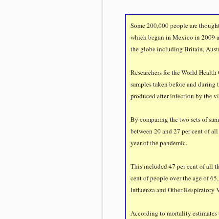
Some 200,000 people are thought 
which began in Mexico in 2009 an
the globe including Britain, Austr
Researchers for the World Health
samples taken before and during 
produced after infection by the vi
By comparing the two sets of sampl
between 20 and 27 per cent of all 
year of the pandemic.
This included 47 per cent of all t
cent of people over the age of 65,
Influenza and Other Respiratory V
According to mortality estimates