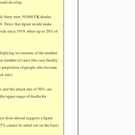
could develop.
70, there were 30,000 UK deaths,
00. Twice that figure would make
break since 1919, when up to 20% of
tiplying its estimate of the number
he number of cases (the case fatality
the proportion of people who become
ck rate).
% and the attack rate of 30%, are
the upper range of deaths for
ce from abroad suggests a figure
.35% cannot be ruled out on the basis