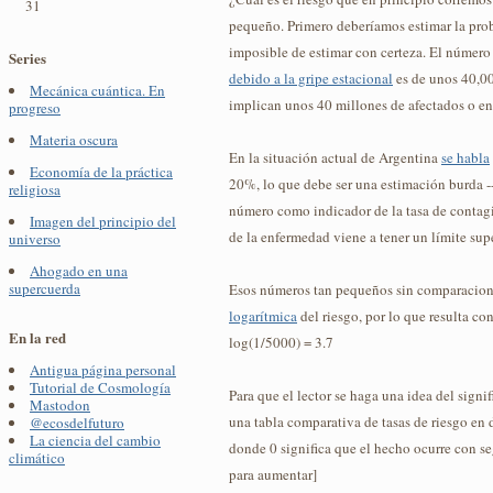
31
pequeño. Primero deberíamos estimar la pro
imposible de estimar con certeza. El númer
Series
debido a la gripe estacional
es de unos 40,00
Mecánica cuántica. En
implican unos 40 millones de afectados o en
progreso
Materia oscura
En la situación actual de Argentina
se habla
Economía de la práctica
20%, lo que debe ser una estimación burda -
religiosa
número como indicador de la tasa de contagio
Imagen del principio del
de la enfermedad viene a tener un límite su
universo
Ahogado en una
supercuerda
Esos números tan pequeños sin comparacione
logarítmica
del riesgo, por lo que resulta co
En la red
log(1/5000) = 3.7
Antigua página personal
Tutorial de Cosmología
Para que el lector se haga una idea del signif
Mastodon
una tabla comparativa de tasas de riesgo en 
@ecosdelfuturo
La ciencia del cambio
donde 0 significa que el hecho ocurre con se
climático
para aumentar]