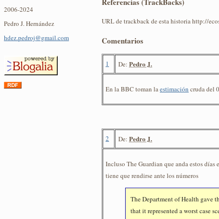
Referencias (TrackBacks)
2006-2024
URL de trackback de esta historia http://ec
Pedro J. Hernández
hdez.pedroj@gmail.com
Comentarios
1
Pedro J.
De:
En la BBC toman la
estimación
cruda del 0
2
Pedro J.
De:
Incluso The Guardian que anda estos días e
tiene que rendirse ante los números
The Department of Health gave thi
that it represented a worst case s