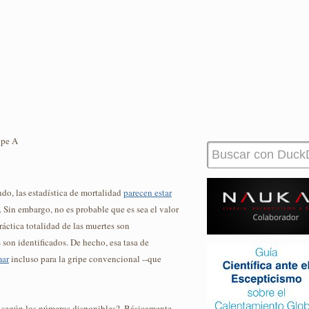
ipe A
o, las estadística de mortalidad
parecen estar
 Sin embargo, no es probable que es sea el valor
práctica totalidad de las muertes son
 son identificados. De hecho, esa tasa de
mar
incluso para la gripe convencional --que
s según los números disponibles?. Básicamente