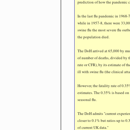
prediction of how the pandemic 
In the last flu pandemic in 1968-
while in 1957-8, there were 33,0
swine flu the most severe flu out
the population died.
The DoH arrived at 65,000 by mul
of number of deaths, divided by t
rate or CFR), by its estimate of 
ill with swine flu (the clinical atta
However, the fatality rate of 0.35
estimates. The 0.35% is based on 
seasonal flu.
The DoH admits "current experien
closer to 0.1% but ratios up to 0
of current UK data."