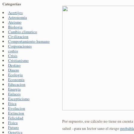
Categorías
Acertijos
Astronomia
Ateismo
Biologia
Cambio climatico
Civilizacion
Comportamiento humano
Corporaciones
cortos
Crisis
Cristianismo
Destino
Dinero
Ecologia
Economia
Educacion
Energia
Enlaces
Escepticismo
Etica
Evolucion
Extincion
Felicidad
Por supuesto, ese cálculo no tiene en cuenta 
Fisica
Futuro
salud --para un lector sano el riesgo
probabl
Genetica