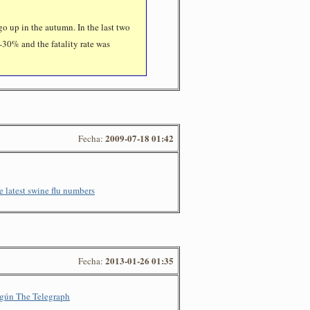
 go up in the autumn. In the last two
-30% and the fatality rate was
2009-07-18 01:42
Fecha:
 latest swine flu numbers
2013-01-26 01:35
Fecha:
gún The Telegraph