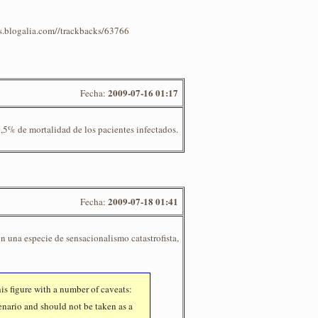
os.blogalia.com//trackbacks/63766
2009-07-16 01:17
Fecha:
,5% de mortalidad de los pacientes infectados.
2009-07-18 01:41
Fecha:
n una especie de sensacionalismo catastrofista,
s figure with a number of caveats:
cenario and should not be taken as a