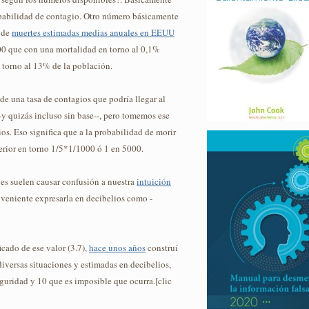
babilidad de contagio. Otro número básicamente
o de
muertes estimadas medias anuales en EEUU
0 que con una mortalidad en torno al 0,1%
 torno al 13% de la población.
de una tasa de contagios que podría llegar al
-y quizás incluso sin base--, pero tomemos ese
s. Eso significa que a la probabilidad de morir
perior en torno 1/5*1/1000 ó 1 en 5000.
s suelen causar confusión a nuestra
intuición
nveniente expresarla en decibelios como -
icado de ese valor (3.7),
hace unos años
construí
diversas situaciones y estimadas en decibelios,
guridad y 10 que es imposible que ocurra.[clic