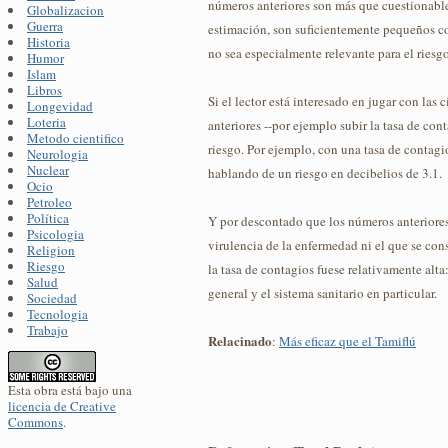
números anteriores son más que cuestionables
Globalizacion
Guerra
estimación, son suficientemente pequeños c
Historia
no sea especialmente relevante para el riesgo
Humor
Islam
Libros
Si el lector está interesado en jugar con las
Longevidad
Loteria
anteriores --por ejemplo subir la tasa de con
Metodo cientifico
riesgo. Por ejemplo, con una tasa de contag
Neurologia
Nuclear
hablando de un riesgo en decibelios de 3.1.
Ocio
Petroleo
Política
Y por descontado que los números anteriores
Psicologia
virulencia de la enfermedad ni el que se con
Religion
Riesgo
la tasa de contagios fuese relativamente alta
Salud
general y el sistema sanitario en particular.
Sociedad
Tecnologia
Trabajo
Relacinado
:
Más eficaz que el Tamiflú
Esta obra está bajo una
licencia de Creative
Commons
.