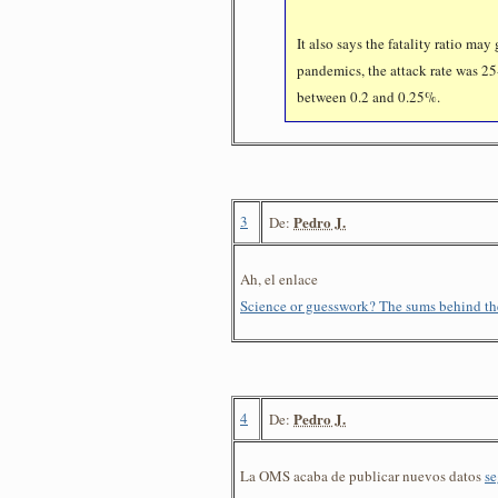
It also says the fatality ratio may
pandemics, the attack rate was 25
between 0.2 and 0.25%.
3
Pedro J.
De:
Ah, el enlace
Science or guesswork? The sums behind the
4
Pedro J.
De:
La OMS acaba de publicar nuevos datos
se