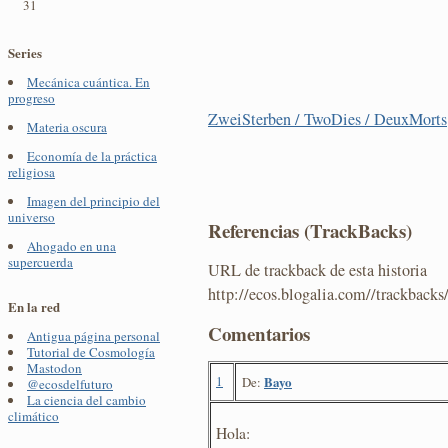
31
Series
Mecánica cuántica. En
progreso
ZweiSterben / TwoDies / DeuxMorts
Materia oscura
Economía de la práctica
religiosa
Imagen del principio del
universo
Referencias (TrackBacks)
Ahogado en una
supercuerda
URL de trackback de esta historia
http://ecos.blogalia.com//trackback
En la red
Comentarios
Antigua página personal
Tutorial de Cosmología
Mastodon
1
Bayo
De:
@ecosdelfuturo
La ciencia del cambio
climático
Hola: