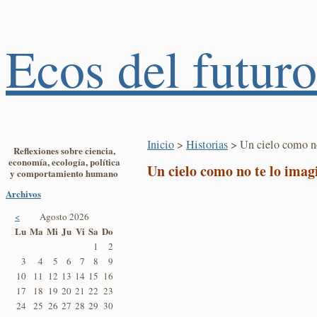
Ecos del futuro
Inicio
>
Historias
> Un cielo como no
Reflexiones sobre ciencia,
economía, ecología, política
Un cielo como no te lo imag
y comportamiento humano
Archivos
<
Agosto 2026
Lu
Ma
Mi
Ju
Vi
Sa
Do
1
2
3
4
5
6
7
8
9
10
11
12
13
14
15
16
17
18
19
20
21
22
23
24
25
26
27
28
29
30