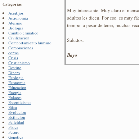
Categorías
Muy interesante. Muy claro el mensaj
Acertijos
adultos les dicen. Por eso, es muy fác
Astronomia
Ateismo
tiempo, a pesar de tener, muchas vec
Biologia
Cambio climatico
Civilizacion
Saludos.
Comportamiento humano
Corporaciones
cortos
Bayo
Crisis
Cristianismo
Destino
Dinero
Ecologia
Economia
Educacion
Energia
Enlaces
Escepticismo
Etica
Evolucion
Extincion
Felicidad
Fisica
Futuro
Genetica