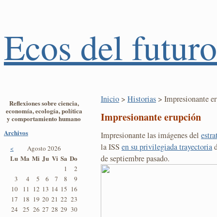
Ecos del futuro
Inicio
>
Historias
> Impresionante e
Reflexiones sobre ciencia,
economía, ecología, política
Impresionante erupción
y comportamiento humano
Archivos
Impresionante las imágenes del
estra
la ISS
en su privilegiada trayectoria
d
<
Agosto 2026
de septiembre pasado.
Lu
Ma
Mi
Ju
Vi
Sa
Do
1
2
3
4
5
6
7
8
9
10
11
12
13
14
15
16
17
18
19
20
21
22
23
24
25
26
27
28
29
30