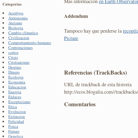
Más información
en Earth Observato
Categorías
Acertijos
Addendum
Astronomia
Ateismo
Biologia
Tampoco hay que perderse la
recopil
Cambio climatico
Picture
Civilizacion
Comportamiento humano
Corporaciones
cortos
Crisis
Cristianismo
Destino
Referencias (TrackBacks)
Dinero
Ecologia
Economia
URL de trackback de esta historia
Educacion
http://ecos.blogalia.com//trackback
Energia
Enlaces
Escepticismo
Comentarios
Etica
Evolucion
Extincion
Felicidad
Fisica
Futuro
Genetica