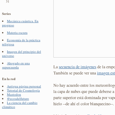
31
Series
Mecánica cuántica. En
progreso
Materia oscura
Economía de la práctica
religiosa
Imagen del principio del
universo
Ahogado en una
La
secuencia de imágenes
de la erupc
supercuerda
También se puede ver una
imagen est
En la red
No hay acuerdo entre los meteorólogo
Antigua página personal
Tutorial de Cosmología
la capa de nubes que puede deberse a
Mastodon
parte superior está dominada por vapo
@ecosdelfuturo
La ciencia del cambio
hielo --de ahí el color blanquecino--.
climático