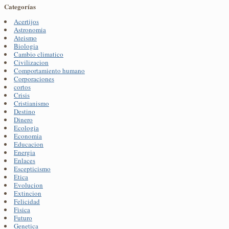
Categorías
Acertijos
Astronomia
Ateismo
Biologia
Cambio climatico
Civilizacion
Comportamiento humano
Corporaciones
cortos
Crisis
Cristianismo
Destino
Dinero
Ecologia
Economia
Educacion
Energia
Enlaces
Escepticismo
Etica
Evolucion
Extincion
Felicidad
Fisica
Futuro
Genetica