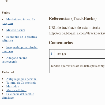
31
Series
Referencias (TrackBacks)
Mecánica cuántica. En
progreso
URL de trackback de esta historia
Materia oscura
http://ecos.blogalia.com//trackback
Economía de la práctica
religiosa
Comentarios
Imagen del principio del
universo
1
Fer
De:
Ahogado en una
supercuerda
Tendría que ver dos de las listas para comp
En la red
Antigua página personal
Tutorial de Cosmología
Mastodon
@ecosdelfuturo
La ciencia del cambio
climático