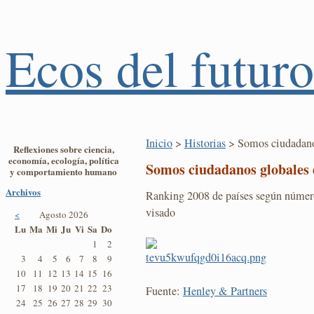
Ecos del futuro
Inicio
>
Historias
> Somos ciudadanos
Reflexiones sobre ciencia,
economía, ecología, política
Somos ciudadanos globales 
y comportamiento humano
Archivos
Ranking 2008 de países según número 
visado
<
Agosto 2026
Lu
Ma
Mi
Ju
Vi
Sa
Do
1
2
3
4
5
6
7
8
9
10
11
12
13
14
15
16
17
18
19
20
21
22
23
Fuente:
Henley & Partners
24
25
26
27
28
29
30