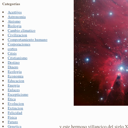
Categorías
Acertijos
Astronomia
Ateismo
Biologia
Cambio climatico
Civilizacion
Comportamiento humano
Corporaciones
cortos
Crisis
Cristianismo
Destino
Dinero
Ecologia
Economia
Educacion
Energia
Enlaces
Escepticismo
Etica
Evolucion
Extincion
Felicidad
Fisica
Futuro
y este hermoso villancico del siglo 
Genetica