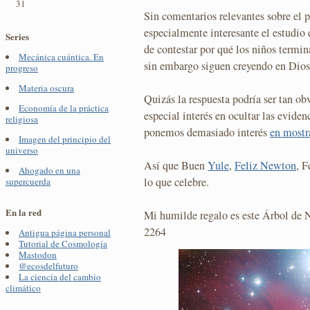
31
Sin comentarios relevantes sobre el 
especialmente interesante el estudio 
Series
de contestar por qué los niños termin
Mecánica cuántica. En
sin embargo siguen creyendo en Dios
progreso
Materia oscura
Quizás la respuesta podría ser tan 
Economía de la práctica
especial interés en ocultar las evide
religiosa
ponemos demasiado interés
en mostr
Imagen del principio del
universo
Así que Buen
Yule
,
Feliz Newton
, F
Ahogado en una
lo que celebre.
supercuerda
En la red
Mi humilde regalo es este Árbol de
2264
Antigua página personal
Tutorial de Cosmología
Mastodon
@ecosdelfuturo
La ciencia del cambio
climático