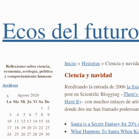
Ecos del futuro
Inicio
>
Historias
> Ciencia y navid
Reflexiones sobre ciencia,
economía, ecología, política
Ciencia y navidad
y comportamiento humano
Archivos
Reeditando la entrada de 2006
la fís
post en Scientific Blogging --
There's
<
Agosto 2026
Have It)
-- con muchos enlaces de artí
Lu
Ma
Mi
Ju
Vi
Sa
Do
1
2
donde dos me han llamado poderosam
3
4
5
6
7
8
9
10
11
12
13
14
15
16
Santa is a Secret Fantasy for 20
17
18
19
20
21
22
23
What Happens To Santa When Ki
24
25
26
27
28
29
30