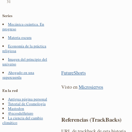
31
Series
Mecánica cuántica. En
progreso
Materia oscura
Economía de la práctica
religiosa
Imagen del principio del
universo
FutureShorts
Ahogado en una
supercuerda
Visto en
Microsiervos
En la red
Antigua página personal
Tutorial de Cosmología
Mastodon
@ecosdelfuturo
La ciencia del cambio
Referencias (TrackBacks)
climático
URL de trackback de esta historia