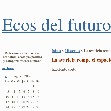
Ecos del futuro
Inicio
>
Historias
> La avaricia romp
Reflexiones sobre ciencia,
economía, ecología, política
La avaricia rompe el espac
y comportamiento humano
Archivos
Excelente corto
<
Agosto 2026
Lu
Ma
Mi
Ju
Vi
Sa
Do
1
2
3
4
5
6
7
8
9
10
11
12
13
14
15
16
17
18
19
20
21
22
23
24
25
26
27
28
29
30