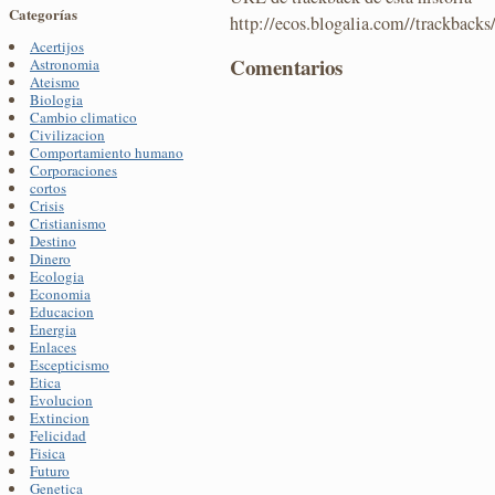
Categorías
http://ecos.blogalia.com//trackback
Acertijos
Comentarios
Astronomia
Ateismo
Biologia
Cambio climatico
Civilizacion
Comportamiento humano
Corporaciones
cortos
Crisis
Cristianismo
Destino
Dinero
Ecologia
Economia
Educacion
Energia
Enlaces
Escepticismo
Etica
Evolucion
Extincion
Felicidad
Fisica
Futuro
Genetica