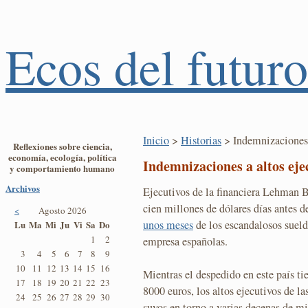
Ecos del futuro
Inicio
>
Historias
> Indemnizaciones 
Reflexiones sobre ciencia,
economía, ecología, política
Indemnizaciones a altos eje
y comportamiento humano
Archivos
Ejecutivos de la financiera Lehman 
cien millones de dólares días antes d
<
Agosto 2026
unos meses
de los escandalosos sueld
Lu
Ma
Mi
Ju
Vi
Sa
Do
1
2
empresa españolas.
3
4
5
6
7
8
9
10
11
12
13
14
15
16
Mientras el despedido en este país t
17
18
19
20
21
22
23
8000 euros, los altos ejecutivos de l
24
25
26
27
28
29
30
suyos en torno a varias decenas de mi