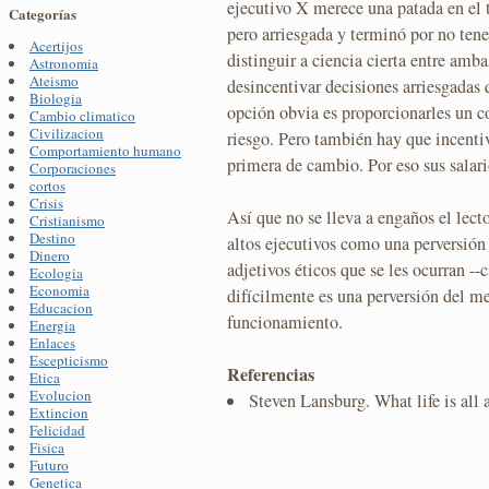
ejecutivo X merece una patada en el 
Categorías
pero arriesgada y terminó por no te
Acertijos
distinguir a ciencia cierta entre amb
Astronomia
Ateismo
desincentivar decisiones arriesgadas 
Biologia
opción obvia es proporcionarles un 
Cambio climatico
Civilizacion
riesgo. Pero también hay que incentiva
Comportamiento humano
primera de cambio. Por eso sus salari
Corporaciones
cortos
Crisis
Así que no se lleva a engaños el lect
Cristianismo
Destino
altos ejecutivos como una perversión
Dinero
adjetivos éticos que se les ocurran --
Ecologia
Economia
difícilmente es una perversión del me
Educacion
funcionamiento.
Energia
Enlaces
Escepticismo
Referencias
Etica
Evolucion
Steven Lansburg. What life is all
Extincion
Felicidad
Fisica
Futuro
Genetica