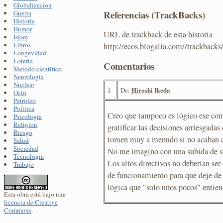
Globalizacion
Referencias (TrackBacks)
Guerra
Historia
Humor
URL de trackback de esta historia
Islam
Libros
http://ecos.blogalia.com//trackback
Longevidad
Loteria
Comentarios
Metodo cientifico
Neurologia
Nuclear
1
Hiroshi Ikeda
De:
Ocio
Petroleo
Política
Creo que tampoco es lógico ese com
Psicologia
Religion
gratificar las decisiones arriesgadas
Riesgo
tomen muy a menudo si no acaban c
Salud
Sociedad
No me imagino con una subida de su
Tecnologia
Los altos directivos no deberían ser
Trabajo
de funcionamiento para que deje de s
lógica que "solo unos pocos" entien
Esta obra está bajo una
licencia de Creative
Commons
.