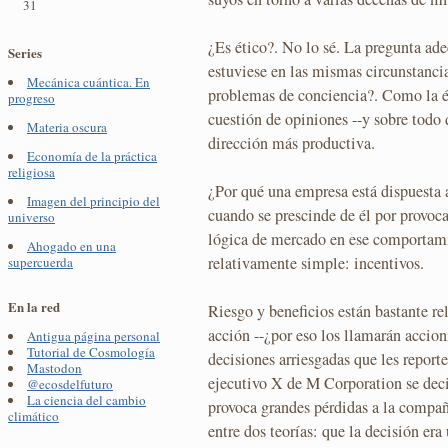
31
¿Es ético?. No lo sé. La pregunta adec
Series
estuviese en las mismas circunstancia
Mecánica cuántica. En
problemas de conciencia?. Como la ét
progreso
cuestión de opiniones --y sobre todo 
Materia oscura
dirección más productiva.
Economía de la práctica
religiosa
¿Por qué una empresa está dispuesta 
Imagen del principio del
cuando se prescinde de él por provoc
universo
lógica de mercado en ese comportami
Ahogado en una
relativamente simple: incentivos.
supercuerda
En la red
Riesgo y beneficios están bastante re
acción --¿por eso los llamarán accion
Antigua página personal
Tutorial de Cosmología
decisiones arriesgadas que les report
Mastodon
ejecutivo X de M Corporation se deci
@ecosdelfuturo
La ciencia del cambio
provoca grandes pérdidas a la compañí
climático
entre dos teorías: que la decisión era