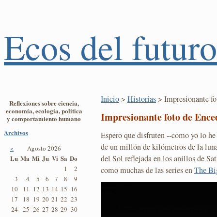
Ecos del futuro
Inicio
>
Historias
> Impresionante fo
Reflexiones sobre ciencia,
economía, ecología, política
Impresionante foto de Ence
y comportamiento humano
Archivos
Espero que disfruten --como yo lo he
de un millón de kilómetros de la lun
<
Agosto 2026
del Sol reflejada en los anillos de 
Lu
Ma
Mi
Ju
Vi
Sa
Do
1
2
como muchas de las series en
The Bi
3
4
5
6
7
8
9
10
11
12
13
14
15
16
17
18
19
20
21
22
23
24
25
26
27
28
29
30