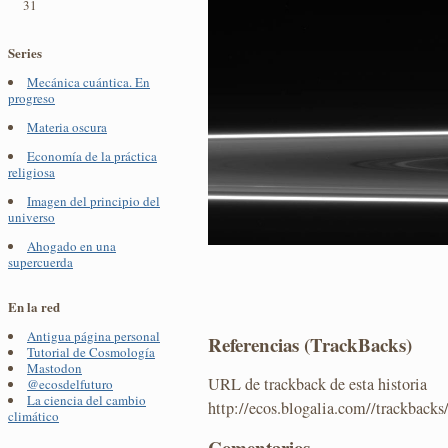
31
Series
Mecánica cuántica. En
progreso
Materia oscura
Economía de la práctica
religiosa
Imagen del principio del
universo
Ahogado en una
supercuerda
En la red
Antigua página personal
Referencias (TrackBacks)
Tutorial de Cosmología
Mastodon
URL de trackback de esta historia
@ecosdelfuturo
La ciencia del cambio
http://ecos.blogalia.com//trackback
climático
Comentarios