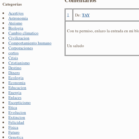
Categorías
Acertijos
1
TAY
De:
Astronomia
Ateismo
Biologia
Con tu permiso, enlazo la entrada en mi bl
Cambio climatico
Civilizacion
Comportamiento humano
Un saludo
Corporaciones
cortos
Crisis
Cristianismo
Destino
Dinero
Ecologia
Economia
Educacion
Energia
Enlaces
Escepticismo
Etica
Evolucion
Extincion
Felicidad
Fisica
Futuro
Genetica