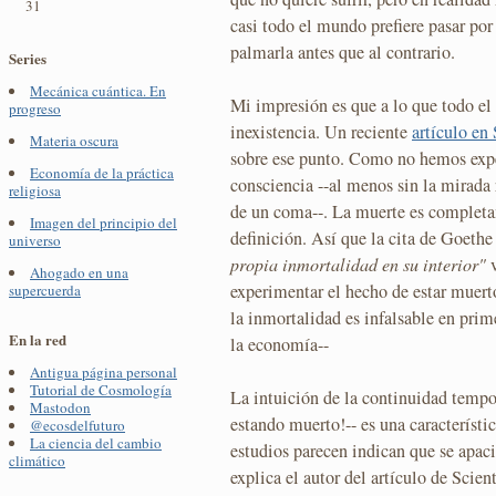
31
casi todo el mundo prefiere pasar por
palmarla antes que al contrario.
Series
Mecánica cuántica. En
Mi impresión es que a lo que todo e
progreso
inexistencia. Un reciente
artículo en
Materia oscura
sobre ese punto. Como no hemos expe
Economía de la práctica
consciencia --al menos sin la mirada 
religiosa
de un coma--. La muerte es completam
Imagen del principio del
definición. Así que la cita de Goeth
universo
propia inmortalidad en su interior"
v
Ahogado en una
experimentar el hecho de estar muert
supercuerda
la inmortalidad es infalsable en prime
En la red
la economía--
Antigua página personal
Tutorial de Cosmología
La intuición de la continuidad tempo
Mastodon
estando muerto!-- es una característi
@ecosdelfuturo
La ciencia del cambio
estudios parecen indican que se apac
climático
explica el autor del artículo de Sci