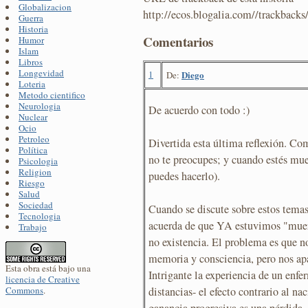
Globalizacion
http://ecos.blogalia.com//trackback
Guerra
Historia
Comentarios
Humor
Islam
Libros
Longevidad
1
Diego
De:
Loteria
Metodo cientifico
Neurologia
De acuerdo con todo :)
Nuclear
Ocio
Petroleo
Divertida esta última reflexión. Com
Política
no te preocupes; y cuando estés muer
Psicologia
Religion
puedes hacerlo).
Riesgo
Salud
Sociedad
Cuando se discute sobre estos temas
Tecnologia
acuerda de que YA estuvimos "muerto
Trabajo
no existencia. El problema es que 
memoria y consciencia, pero nos ap
Esta obra está bajo una
Intrigante la experiencia de un enfe
licencia de Creative
distancias- el efecto contrario al n
Commons
.
ganancia progresiva es una pérdida..