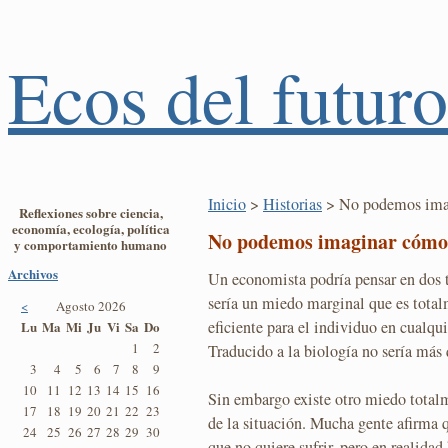
Ecos del futuro
Inicio
>
Historias
> No podemos imag
Reflexiones sobre ciencia,
economía, ecología, política
No podemos imaginar cómo 
y comportamiento humano
Archivos
Un economista podría pensar en dos 
sería un miedo marginal que es tota
<
Agosto 2026
eficiente para el individuo en cualqu
Lu
Ma
Mi
Ju
Vi
Sa
Do
1
2
Traducido a la biología no sería más 
3
4
5
6
7
8
9
10
11
12
13
14
15
16
Sin embargo existe otro miedo totalme
17
18
19
20
21
22
23
de la situación. Mucha gente afirma 
24
25
26
27
28
29
30
que no quiere sufrir, pero en realidad