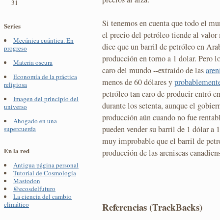
31
Si tenemos en cuenta que todo el mun
Series
el precio del petróleo tiende al valo
Mecánica cuántica. En
dice que un barril de petróleo en Ara
progreso
producción en torno a 1 dolar. Pero l
Materia oscura
caro del mundo --extraído de las
aren
Economía de la práctica
menos de 60 dólares y
probablemente
religiosa
petróleo tan caro de producir entró e
Imagen del principio del
durante los setenta, aunque el gobier
universo
producción aún cuando no fue rentable
Ahogado en una
pueden vender su barril de 1 dólar a 
supercuerda
muy improbable que el barril de petró
En la red
producción de las areniscas canadiens
Antigua página personal
Tutorial de Cosmología
Mastodon
@ecosdelfuturo
La ciencia del cambio
climático
Referencias (TrackBacks)