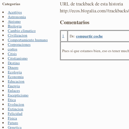
URL de trackback de esta historia
Categorías
http://ecos.blogalia.com//trackback
Acertijos
Astronomia
Comentarios
Ateismo
Biologia
Cambio climatico
Civilizacion
1
compartir coche
De:
Comportamiento humano
Corporaciones
cortos
Pues sí que estamos bien, eso es tener much
Crisis
Cristianismo
Destino
Dinero
Ecologia
Economia
Educacion
Energia
Enlaces
Escepticismo
Etica
Evolucion
Extincion
Felicidad
Fisica
Futuro
Genetica