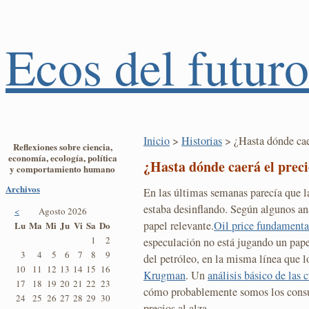
Ecos del futuro
Inicio
>
Historias
> ¿Hasta dónde caer
Reflexiones sobre ciencia,
economía, ecología, política
¿Hasta dónde caerá el preci
y comportamiento humano
Archivos
En las últimas semanas parecía que la
estaba desinflando. Según algunos an
<
Agosto 2026
papel relevante.
Oil price fundamenta
Lu
Ma
Mi
Ju
Vi
Sa
Do
1
2
especulación no está jugando un papel
3
4
5
6
7
8
9
del petróleo, en la misma línea que 
10
11
12
13
14
15
16
Krugman
. Un
análisis básico de las 
17
18
19
20
21
22
23
cómo probablemente somos los cons
24
25
26
27
28
29
30
precios al alza.