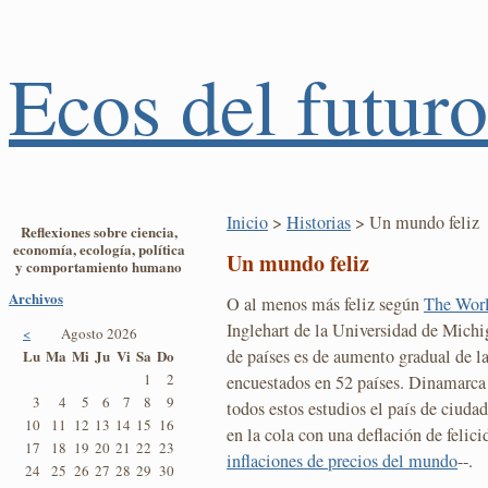
Ecos del futuro
Inicio
>
Historias
> Un mundo feliz
Reflexiones sobre ciencia,
economía, ecología, política
Un mundo feliz
y comportamiento humano
Archivos
O al menos más feliz según
The Worl
Inglehart de la Universidad de Michi
<
Agosto 2026
de países es de aumento gradual de la
Lu
Ma
Mi
Ju
Vi
Sa
Do
1
2
encuestados en 52 países. Dinamarca
3
4
5
6
7
8
9
todos estos estudios el país de ciud
10
11
12
13
14
15
16
en la cola con una deflación de felic
17
18
19
20
21
22
23
inflaciones de precios del mundo
--.
24
25
26
27
28
29
30