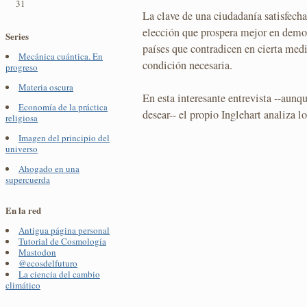
31
La clave de una ciudadanía satisfecha 
elección que prospera mejor en democ
Series
países que contradicen en cierta med
Mecánica cuántica. En
condición necesaria.
progreso
Materia oscura
En esta interesante entrevista --aunq
Economía de la práctica
desear-- el propio Inglehart analiza lo
religiosa
Imagen del principio del
universo
Ahogado en una
supercuerda
En la red
Antigua página personal
Tutorial de Cosmología
Mastodon
@ecosdelfuturo
La ciencia del cambio
climático