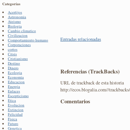
Categorías
Acertijos
Astronomia
Ateismo
Biologia
Cambio climatico
Civilizacion
Entradas relacionadas
Comportamiento humano
Corporaciones
cortos
Crisis
Cristianismo
Destino
Dinero
Referencias (TrackBacks)
Ecologia
Economia
Educacion
URL de trackback de esta historia
Energia
http://ecos.blogalia.com//trackback
Enlaces
Escepticismo
Comentarios
Etica
Evolucion
Extincion
Felicidad
Fisica
Futuro
Genetica