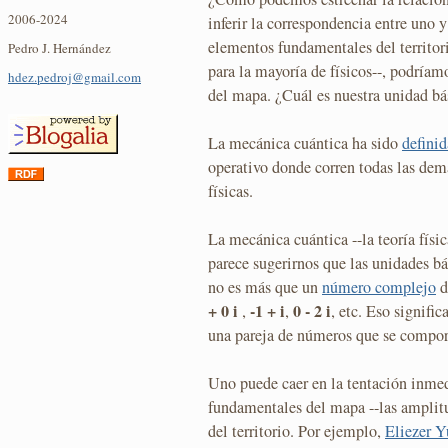
2006-2024
inferir la correspondencia entre uno 
elementos fundamentales del territori
Pedro J. Hernández
para la mayoría de físicos--, podría
hdez.pedroj@gmail.com
del mapa. ¿Cuál es nuestra unidad bá
La mecánica cuántica ha sido
definid
operativo donde corren todas las demá
físicas.
La mecánica cuántica --la teoría físi
parece sugerirnos que las unidades b
no es más que un
número complejo
d
+ 0 i
-1 + i
0 - 2 i
,
,
, etc. Eso signifi
una pareja de números que se comporta
Uno puede caer en la tentación inmed
fundamentales del mapa --las amplit
del territorio. Por ejemplo,
Eliezer 