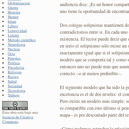
Globalizacion
audiencia dice: ¡Es un honor compar
Guerra
uno tiene la oportunidad de encontrar 
Historia
Humor
Islam
Dos colegas solipsistas mantienen 
Libros
Longevidad
contradictorios entre sí. En cada un
Loteria
existencia. El lector puede decir que
Metodo cientifico
Neurologia
en serio el solipsismo sólo existe u
Nuclear
exactamente igual que si el solipsis
Ocio
Petroleo
modelo que se comporta tal y como s
Política
entonces uno no puede más que asumi
Psicologia
Religion
correcto --o al menos preferible--.
Riesgo
Salud
Sociedad
El siguiente modelo que ha sido la g
Tecnologia
excelencia es el de dos niveles: el con
Trabajo
Pero existe un modelo más simple: sól
es compatible con esto último si pen
Esta obra está bajo una
mapa-- es por descontado parte del ter
licencia de Creative
Commons
.
¿Cómo podemos estrechar la relación 