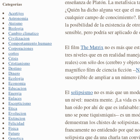
enseñanza de Platón. La metafísica t
Categorías
¿Quién ha dicho alguna vez que el mé
Acertijos
cualquier campo de conocimiento?. E
Astronomia
Ateismo
la posibilidad de la existencia de otr
Biologia
sensible, pero podría ser aplicado de
Cambio climatico
Civilizacion
Comportamiento humano
El film
The Matrix
no es más que est
Corporaciones
cortos
tres niveles que en en realidad manej
Crisis
reales) con sólo dos (cerebro y objet
Cristianismo
Destino
magnífico film de ciencia ficción --
N
Dinero
susceptible de ampliar a un número i
Ecologia
Economia
Educacion
El
solipsismo
no es más que un mode
Energia
Enlaces
un nivel: nuestra mente. ¡La vida es 
Escepticismo
han oído por ahí de que es infalsable:
Etica
Evolucion
uno se pone tiquismiquis-- es un mod
Extincion
demuestran los chistes de solipsistas. 
Felicidad
Fisica
francamente no entidendo por qué no
Futuro
solipsista que da una charla tan conv
Genetica