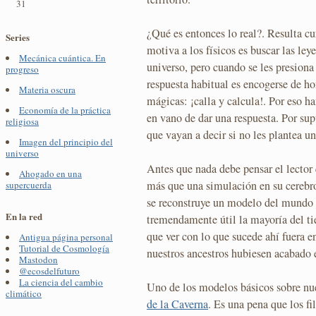
31
¿Qué es entonces lo real?. Resulta c
Series
motiva a los físicos es buscar las le
Mecánica cuántica. En
universo, pero cuando se les presion
progreso
respuesta habitual es encogerse de h
Materia oscura
mágicas: ¡calla y calcula!. Por eso ha
Economía de la práctica
en vano de dar una respuesta. Por su
religiosa
que vayan a decir si no les plantea u
Imagen del principio del
universo
Antes que nada debe pensar el lector
Ahogado en una
más que una simulación en su cerebro
supercuerda
se reconstruye un modelo del mundo 
En la red
tremendamente útil la mayoría del ti
que ver con lo que sucede ahí fuera 
Antigua página personal
Tutorial de Cosmología
nuestros ancestros hubiesen acabado 
Mastodon
@ecosdelfuturo
La ciencia del cambio
Uno de los modelos básicos sobre nue
climático
de la Caverna
. Es una pena que los f