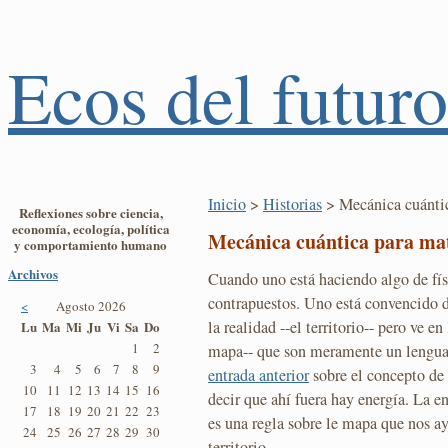
Ecos del futuro
Inicio
>
Historias
> Mecánica cuántic
Reflexiones sobre ciencia,
economía, ecología, política
Mecánica cuántica para mat
y comportamiento humano
Archivos
Cuando uno está haciendo algo de fís
contrapuestos. Uno está convencido d
<
Agosto 2026
la realidad --el territorio-- pero ve 
Lu
Ma
Mi
Ju
Vi
Sa
Do
1
2
mapa-- que son meramente un lenguaj
3
4
5
6
7
8
9
entrada anterior
sobre el concepto de 
10
11
12
13
14
15
16
decir que ahí fuera hay energía. La e
17
18
19
20
21
22
23
es una regla sobre le mapa que nos ay
24
25
26
27
28
29
30
territorio.