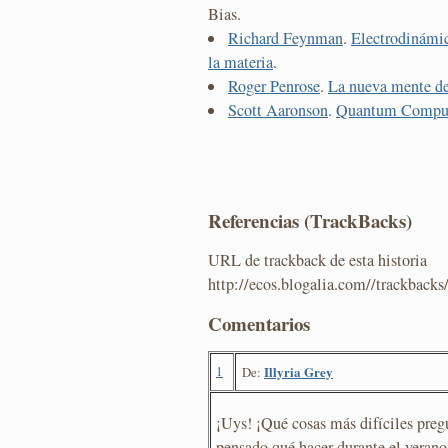
Bias.
Richard Feynman
.
Electrodinámic
la materia
.
Roger Penrose
.
La nueva mente d
Scott Aaronson
.
Quantum Comput
Referencias (TrackBacks)
URL de trackback de esta historia
http://ecos.blogalia.com//trackback
Comentarios
1
Illyria Grey
De:
¡Uys! ¡Qué cosas más difíciles pre
pensado qué hacer durante el verano.