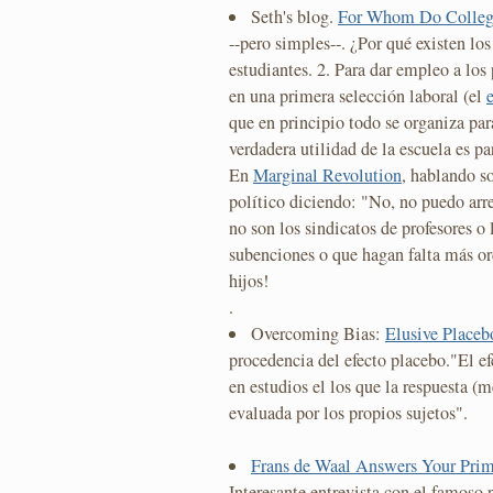
Seth's blog.
For Whom Do College
--pero simples--. ¿Por qué existen los
estudiantes. 2. Para dar empleo a los 
en una primera selección laboral (el
que en principio todo se organiza par
verdadera utilidad de la escuela es par
En
Marginal Revolution
, hablando s
político diciendo: "No, no puedo arr
no son los sindicatos de profesores o l
subenciones o que hagan falta más or
hijos!
.
Overcoming Bias:
Elusive Placeb
procedencia del efecto placebo."El e
en estudios el los que la respuesta (m
evaluada por los propios sujetos".
Frans de Waal Answers Your Prim
Interesante entrevista con el famoso