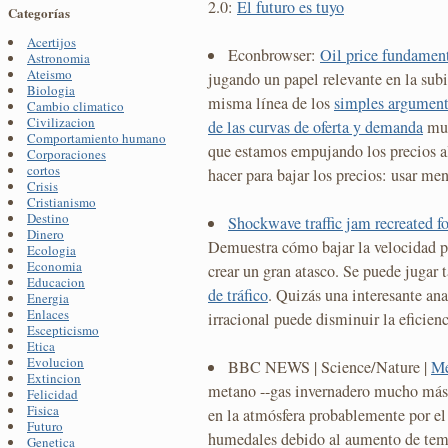
2.0:
El futuro es tuyo
Categorías
Acertijos
Econbrowser:
Oil price fundamen
Astronomia
Ateismo
jugando un papel relevante en la subid
Biologia
misma línea de los
simples argumen
Cambio climatico
Civilizacion
de las curvas de oferta y demanda
mue
Comportamiento humano
que estamos empujando los precios a
Corporaciones
cortos
hacer para bajar los precios: usar me
Crisis
Cristianismo
Destino
Shockwave traffic jam recreated for
Dinero
Demuestra cómo bajar la velocidad p
Ecologia
Economia
crear un gran atasco. Se puede jugar 
Educacion
de tráfico
. Quizás una interesante an
Energia
Enlaces
irracional puede disminuir la eficien
Escepticismo
Etica
Evolucion
BBC NEWS | Science/Nature |
Me
Extincion
metano --gas invernadero mucho más
Felicidad
Fisica
en la atmósfera probablemente por el 
Futuro
humedales debido al aumento de tem
Genetica