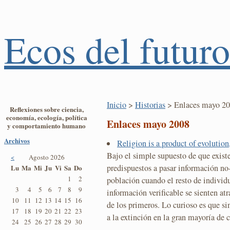
Ecos del futuro
Inicio
>
Historias
> Enlaces mayo 2
Reflexiones sobre ciencia,
economía, ecología, política
Enlaces mayo 2008
y comportamiento humano
Archivos
Religion is a product of evolution
Bajo el simple supuesto de que exis
<
Agosto 2026
predispuestos a pasar información no-
Lu
Ma
Mi
Ju
Vi
Sa
Do
1
2
población cuando el resto de individ
3
4
5
6
7
8
9
información verificable se sienten atr
10
11
12
13
14
15
16
de los primeros. Lo curioso es que sin
17
18
19
20
21
22
23
a la extinción en la gran mayoría de c
24
25
26
27
28
29
30