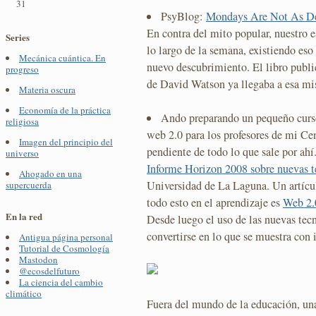
31
PsyBlog:
Mondays Are Not As De
En contra del mito popular, nuestro 
Series
lo largo de la semana, existiendo eso
Mecánica cuántica. En
nuevo descubrimiento. El libro publ
progreso
de David Watson ya llegaba a esa mi
Materia oscura
Economía de la práctica
Ando preparando un pequeño curso 
religiosa
web 2.0 para los profesores de mi Cen
Imagen del principio del
pendiente de todo lo que sale por ahí
universo
Informe Horizon 2008 sobre nuevas t
Ahogado en una
Universidad de La Laguna. Un artícul
supercuerda
todo esto en el aprendizaje es
Web 2.
En la red
Desde luego el uso de las nuevas tec
convertirse en lo que se muestra con i
Antigua página personal
Tutorial de Cosmología
Mastodon
@ecosdelfuturo
La ciencia del cambio
climático
Fuera del mundo de la educación, una