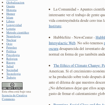
Globalizacion
Guerra
La Comunidad » Apuntes científi
Historia
Humor
interesante ver el trabajo de gente q
Islam
vida construyéndola desde cero tras 
Libros
Longevidad
Institute
.
Loteria
Metodo cientifico
Neurologia
HubbleSite - NewsCenter -
Hubbl
Nuclear
Intergalactic Web
. No sólo tenemos
Ocio
Petroleo
oscura
desaparecida del inventario de
Política
normal en forma de gas también andab
Psicologia
Religion
Riesgo
The Ethics of Climate Change: P
Salud
Sociedad
American. Si el crecimiento económi
Tecnologia
se ha producido sobre todo después 
Trabajo
ante el dilema de que nuestros descen
¿No deberíamos dejar que ellos acap
Esta obra está bajo una
gasto de frenar el calentamiento glob
licencia de Creative
Commons
.
Parenting, Social Class and the 