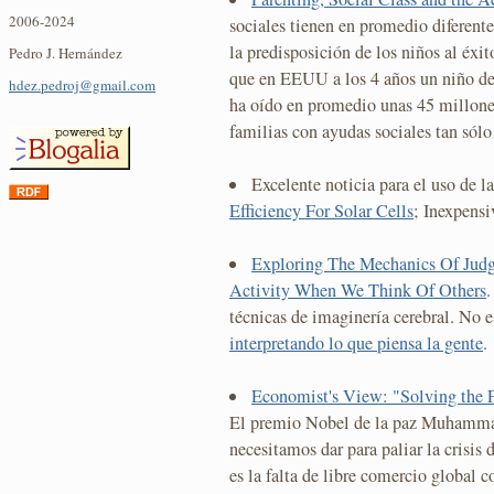
2006-2024
sociales tienen en promedio diferente
la predisposición de los niños al éxi
Pedro J. Hernández
que en EEUU a los 4 años un niño de 
hdez.pedroj@gmail.com
ha oído en promedio unas 45 millones
familias con ayudas sociales tan sól
Excelente noticia para el uso de l
Efficiency For Solar Cells
; Inexpens
Exploring The Mechanics Of Judg
Activity When We Think Of Others
.
técnicas de imaginería cerebral. No
interpretando lo que piensa la gente
.
Economist's View: "Solving the 
El premio Nobel de la paz Muhamma
necesitamos dar para paliar la crisis
es la falta de libre comercio global c