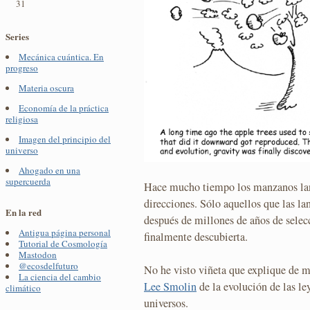
31
Series
Mecánica cuántica. En
progreso
Materia oscura
Economía de la práctica
religiosa
Imagen del principio del
universo
Ahogado en una
supercuerda
Hace mucho tiempo los manzanos lan
direcciones. Sólo aquellos que las la
En la red
después de millones de años de selecc
Antigua página personal
finalmente descubierta.
Tutorial de Cosmología
Mastodon
@ecosdelfuturo
No he visto viñeta que explique de ma
La ciencia del cambio
Lee Smolin
de la evolución de las ley
climático
universos.