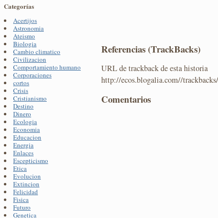
Categorías
Acertijos
Astronomia
Ateismo
Biologia
Referencias (TrackBacks)
Cambio climatico
Civilizacion
URL de trackback de esta historia
Comportamiento humano
Corporaciones
http://ecos.blogalia.com//trackback
cortos
Crisis
Comentarios
Cristianismo
Destino
Dinero
Ecologia
Economia
Educacion
Energia
Enlaces
Escepticismo
Etica
Evolucion
Extincion
Felicidad
Fisica
Futuro
Genetica