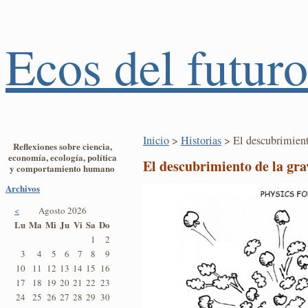
Ecos del futuro
Inicio
>
Historias
> El descubrimient
Reflexiones sobre ciencia,
economía, ecología, política
El descubrimiento de la gr
y comportamiento humano
Archivos
<
Agosto 2026
Lu
Ma
Mi
Ju
Vi
Sa
Do
1
2
3
4
5
6
7
8
9
10
11
12
13
14
15
16
17
18
19
20
21
22
23
24
25
26
27
28
29
30