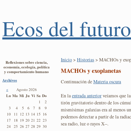
Ecos del futuro
Inicio
>
Historias
> MACHOs y exopl
Reflexiones sobre ciencia,
economía, ecología, política
MACHOs y exoplanetas
y comportamiento humano
Archivos
Continuación de
Materia oscura
<
Agosto 2026
En la
entrada anterior
veíamos que la 
Lu
Ma
Mi
Ju
Vi
Sa
Do
1
2
tirón gravitatorio dentro de los cúmu
3
4
5
6
7
8
9
mismísimas galaxias era al menos un
10
11
12
13
14
15
16
podemos detectar a partir de la radi
17
18
19
20
21
22
23
sea radio, luz o rayos X--.
24
25
26
27
28
29
30