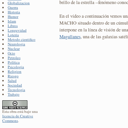
brillo de la estrella --fenómeno con
Globalizacion
Guerra
Historia
En el vídeo a continuación vemos una
Humor
Islam
MACHO situado dentro de un cúmulo 
Libros
interpone en la línea de visión de una
Longevidad
Loteria
Magallanes
, una de las galaxias satél
Metodo cientifico
Neurologia
Nuclear
Ocio
Petroleo
Política
Psicologia
Religion
Riesgo
Salud
Sociedad
Tecnologia
Trabajo
Esta obra está bajo una
licencia de Creative
Commons
.