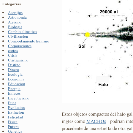
Categorías
Acertijos
Astronomia
Ateismo
Biologia
Cambio climatico
Civilizacion
Comportamiento humano
Corporaciones
cortos
Crisis
Cristianismo
Destino
Dinero
Ecologia
Economia
Educacion
Energia
Enlaces
Escepticismo
Etica
Evolucion
Extincion
Estos objetos compactos del halo galá
Felicidad
inglés como
MACHOs
-- podrían int
Fisica
Futuro
procedente de una estrella de otra ga
Genetica