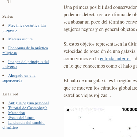
31
Una primera posibilidad conservadora
podemos detectar está en forma de ob
Series
sea abusar un poco del término conve
Mecánica cuántica. En
agujeros negros y en general objetos
progreso
Materia oscura
Si estos objetos representasen la últi
Economía de la práctica
velocidad de rotación de una galaxia
religiosa
como vimos en la
entrada anterior
-- 
Imagen del principio del
en lo que conocemos como el halo ga
universo
Ahogado en una
El halo de una galaxia es la región es
supercuerda
que se mueven los cúmulos globulare
En la red
estrellas viejas rojizas--.
Antigua página personal
Tutorial de Cosmología
Mastodon
@ecosdelfuturo
La ciencia del cambio
climático