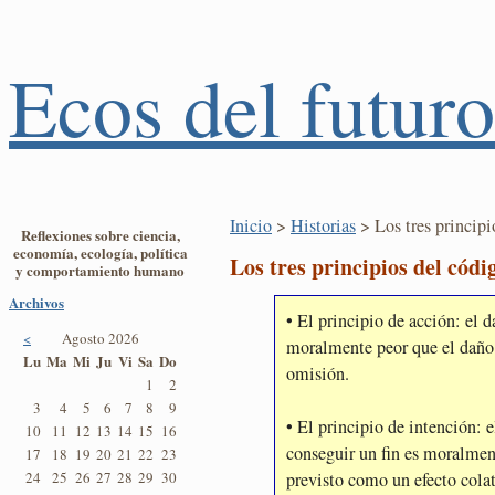
Ecos del futuro
Inicio
>
Historias
> Los tres principi
Reflexiones sobre ciencia,
economía, ecología, política
Los tres principios del cód
y comportamiento humano
Archivos
• El principio de acción: el 
<
Agosto 2026
moralmente peor que el daño
Lu
Ma
Mi
Ju
Vi
Sa
Do
omisión.
1
2
3
4
5
6
7
8
9
• El principio de intención:
10
11
12
13
14
15
16
conseguir un fin es moralmen
17
18
19
20
21
22
23
previsto como un efecto colate
24
25
26
27
28
29
30