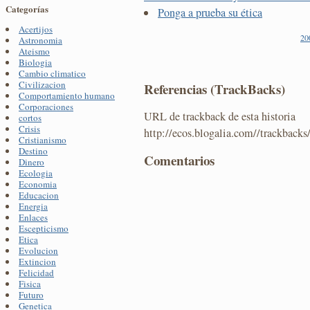
Categorías
Ponga a prueba su ética
Acertijos
20
Astronomia
Ateismo
Biologia
Cambio climatico
Civilizacion
Referencias (TrackBacks)
Comportamiento humano
Corporaciones
URL de trackback de esta historia
cortos
Crisis
http://ecos.blogalia.com//trackback
Cristianismo
Destino
Comentarios
Dinero
Ecologia
Economia
Educacion
Energia
Enlaces
Escepticismo
Etica
Evolucion
Extincion
Felicidad
Fisica
Futuro
Genetica