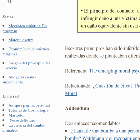
31
• El principio del contacto: u
Series
infringir daño a una víctima
un daño equivalente sin usar e
Mecánica cuántica. En
progreso
Materia oscura
Esos tres principios han sido inferid
Economía de la práctica
religiosa
realizadas donde se planteaban dilem
Imagen del principio del
universo
Referencia:
The emerging moral psy
Ahogado en una
supercuerda
Relacionado:
¿Cuestión de ética?. P
Moral
En la red
Antigua página personal
Addendum
Tutorial de Cosmología
Mastodon
@ecosdelfuturo
Dos enlaces recomendables
La ciencia del cambio
¿Lanzarle una bomba a una persona
climático
bomba? Waldmann y el razonamiento 