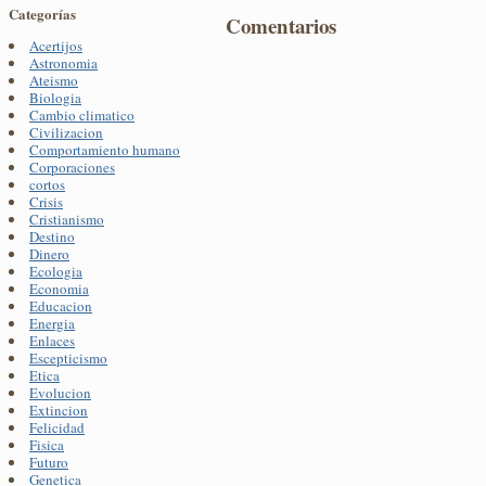
Categorías
Comentarios
Acertijos
Astronomia
Ateismo
Biologia
Cambio climatico
Civilizacion
Comportamiento humano
Corporaciones
cortos
Crisis
Cristianismo
Destino
Dinero
Ecologia
Economia
Educacion
Energia
Enlaces
Escepticismo
Etica
Evolucion
Extincion
Felicidad
Fisica
Futuro
Genetica