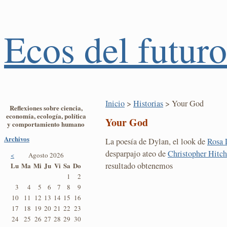
Ecos del futuro
Inicio
>
Historias
> Your God
Reflexiones sobre ciencia,
economía, ecología, política
Your God
y comportamiento humano
Archivos
La poesía de Dylan, el look de
Rosa 
desparpajo ateo de
Christopher Hitc
<
Agosto 2026
resultado obtenemos
Lu
Ma
Mi
Ju
Vi
Sa
Do
1
2
3
4
5
6
7
8
9
10
11
12
13
14
15
16
17
18
19
20
21
22
23
24
25
26
27
28
29
30