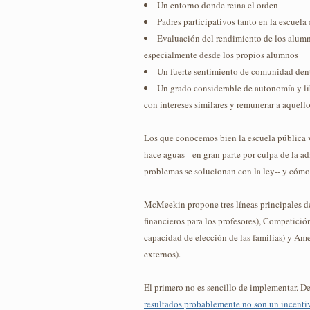
Un entorno donde reina el orden
Padres participativos tanto en la escuela
Evaluación del rendimiento de los alumno
especialmente desde los propios alumnos
Un fuerte sentimiento de comunidad dent
Un grado considerable de autonomía y lib
con intereses similares y remunerar a aquell
Los que conocemos bien la escuela pública 
hace aguas --en gran parte por culpa de la a
problemas se solucionan con la ley-- y cómo 
McMeekin propone tres líneas principales d
financieros para los profesores), Competició
capacidad de elección de las familias) y Am
externos).
El primero no es sencillo de implementar. D
resultados probablemente no son un incentiv