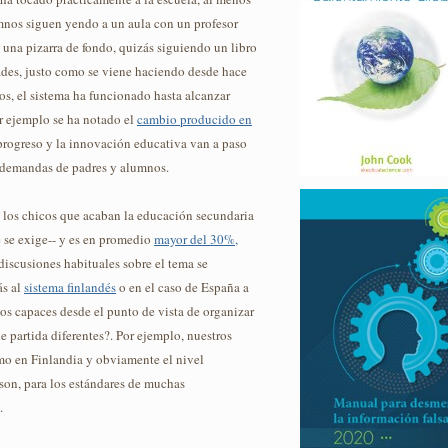
mnos siguen yendo a un aula con un profesor
 una pizarra de fondo, quizás siguiendo un libro
dades, justo como se viene haciendo desde hace
elos, el sistema ha funcionado hasta alcanzar
r ejemplo se ha notado el
cambio producido en
el progreso y la innovación educativa van a paso
s demandas de padres y alumnos.
a los chicos que acaban la educación secundaria
e se exige-- y es en promedio
mayor del 30%,
 discusiones habituales sobre el tema se
ás al
sistema finlandés
o en el caso de España a
mos capaces desde el punto de vista de organizar
 partida diferentes?. Por ejemplo, nuestros
omo en Finlandia y obviamente el nivel
son, para los estándares de muchas
.