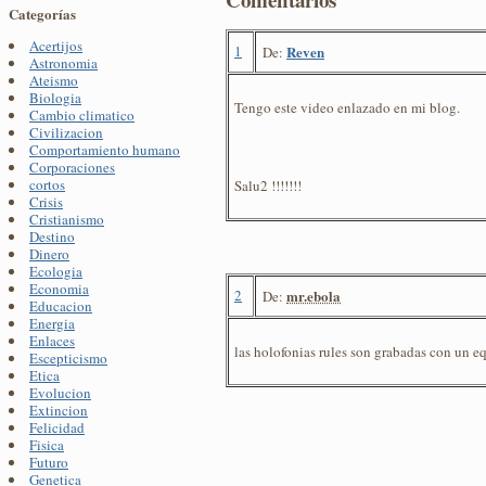
Categorías
Acertijos
1
Reven
De:
Astronomia
Ateismo
Biologia
Tengo este video enlazado en mi blog.
Cambio climatico
Civilizacion
Comportamiento humano
Corporaciones
cortos
Salu2 !!!!!!!
Crisis
Cristianismo
Destino
Dinero
Ecologia
Economia
2
mr.ebola
De:
Educacion
Energia
Enlaces
las holofonias rules son grabadas con un eq
Escepticismo
Etica
Evolucion
Extincion
Felicidad
Fisica
Futuro
Genetica