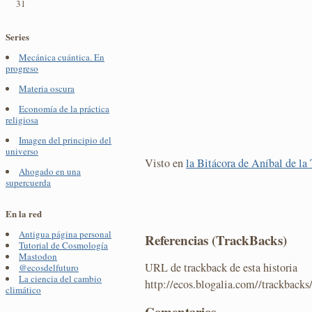
31
Series
Mecánica cuántica. En
progreso
Materia oscura
Economía de la práctica
religiosa
Imagen del principio del
universo
Visto en
la Bitácora de Aníbal de la 
Ahogado en una
supercuerda
En la red
Antigua página personal
Referencias (TrackBacks)
Tutorial de Cosmología
Mastodon
URL de trackback de esta historia
@ecosdelfuturo
La ciencia del cambio
http://ecos.blogalia.com//trackback
climático
Comentarios