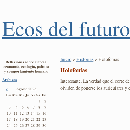
Ecos del futuro
Inicio
>
Historias
> Holofonías
Reflexiones sobre ciencia,
economía, ecología, política
Holofonías
y comportamiento humano
Archivos
Interesante. La verdad que el corte de
olviden de ponerse los auriculares y c
<
Agosto 2026
Lu
Ma
Mi
Ju
Vi
Sa
Do
1
2
3
4
5
6
7
8
9
10
11
12
13
14
15
16
17
18
19
20
21
22
23
24
25
26
27
28
29
30