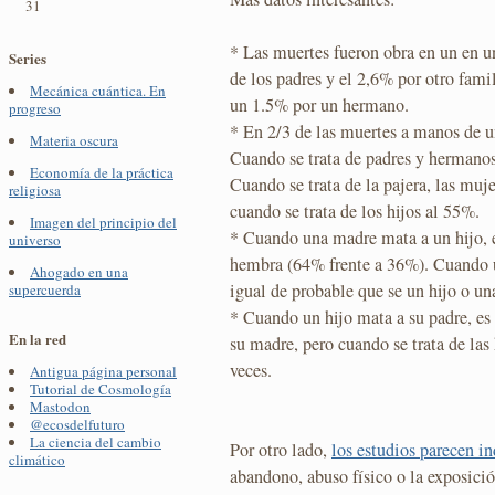
31
* Las muertes fueron obra en un en u
Series
de los padres y el 2,6% por otro fami
Mecánica cuántica. En
un 1.5% por un hermano.
progreso
* En 2/3 de las muertes a manos de un
Materia oscura
Cuando se trata de padres y hermanos
Economía de la práctica
Cuando se trata de la pajera, las muj
religiosa
cuando se trata de los hijos al 55%.
Imagen del principio del
* Cuando una madre mata a un hijo, 
universo
hembra (64% frente a 36%). Cuando u
Ahogado en una
igual de probable que se un hijo o una
supercuerda
* Cuando un hijo mata a su padre, es 
En la red
su madre, pero cuando se trata de las 
veces.
Antigua página personal
Tutorial de Cosmología
Mastodon
@ecosdelfuturo
La ciencia del cambio
Por otro lado,
los estudios parecen in
climático
abandono, abuso físico o la exposici