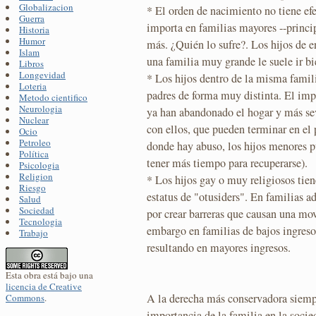
Globalizacion
* El orden de nacimiento no tiene efe
Guerra
importa en familias mayores --princi
Historia
Humor
más. ¿Quién lo sufre?. Los hijos de 
Islam
una familia muy grande le suele ir bi
Libros
Longevidad
* Los hijos dentro de la misma famil
Loteria
padres de forma muy distinta. El imp
Metodo cientifico
Neurologia
ya han abandonado el hogar y más se
Nuclear
con ellos, que pueden terminar en el
Ocio
Petroleo
donde hay abuso, los hijos menores p
Política
tener más tiempo para recuperarse).
Psicologia
Religion
* Los hijos gay o muy religiosos tie
Riesgo
estatus de "otusiders". En familias a
Salud
Sociedad
por crear barreras que causan una movi
Tecnologia
embargo en familias de bajos ingreso
Trabajo
resultando en mayores ingresos.
Esta obra está bajo una
licencia de Creative
A la derecha más conservadora siempr
Commons
.
importancia de la familia en la soci