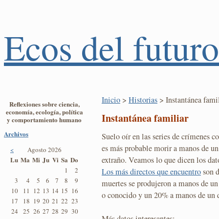
Ecos del futuro
Inicio
>
Historias
> Instantánea fami
Reflexiones sobre ciencia,
economía, ecología, política
Instantánea familiar
y comportamiento humano
Archivos
Suelo oír en las series de crímenes 
es más probable morir a manos de un
<
Agosto 2026
extraño. Veamos lo que dicen los dato
Lu
Ma
Mi
Ju
Vi
Sa
Do
1
2
Los más directos que encuentro
son d
3
4
5
6
7
8
9
muertes se produjeron a manos de u
10
11
12
13
14
15
16
o conocido y un 20% a manos de un 
17
18
19
20
21
22
23
24
25
26
27
28
29
30
Más datos interesantes: