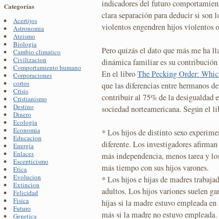
indicadores del futuro comportamient
Categorías
clara separación para deducir si son 
Acertijos
violentos engendren hijos violentos o 
Astronomia
Ateismo
Biologia
Pero quizás el dato que más me ha ll
Cambio climatico
Civilizacion
dinámica familiar es su contribución 
Comportamiento humano
En el libro
The Pecking Order: Whic
Corporaciones
cortos
que las diferencias entre hermanos d
Crisis
contribuir al 75% de la desigualdad en
Cristianismo
Destino
sociedad norteamericana. Según el li
Dinero
Ecologia
Economia
* Los hijos de distinto sexo experi
Educacion
diferente. Los investigadores afirman
Energia
Enlaces
más independencia, menos tarea y los
Escepticismo
más tiempo con sus hijos varones.
Etica
Evolucion
* Los hijos e hijas de madres trabaja
Extincion
adultos. Los hijos variones suelen g
Felicidad
Fisica
hijas si la madre estuvo empleada en
Futuro
más si la madre no estuvo empleada.
Genetica