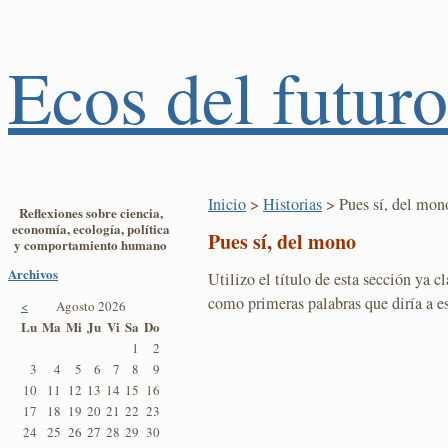
Ecos del futuro
Inicio
>
Historias
> Pues sí, del mon
Reflexiones sobre ciencia,
economía, ecología, política
Pues sí, del mono
y comportamiento humano
Archivos
Utilizo el título de esta sección ya c
como primeras palabras que diría a e
<
Agosto 2026
Lu
Ma
Mi
Ju
Vi
Sa
Do
1
2
3
4
5
6
7
8
9
10
11
12
13
14
15
16
17
18
19
20
21
22
23
24
25
26
27
28
29
30