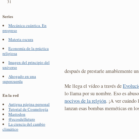
31
Series
Mecánica cuántica. En
progreso
Materia oscura
Economía de la práctica
religiosa
Imagen del principio del
universo
después de prestarle amablemente un
Ahogado en una
supercuerda
Me llega el vídeo a través de
Evoluci
lo llama por su nombre. Eso es abuso
En la red
nocivos de la relgión
. ¡A ver cuándo 
Antigua página personal
lanzan esas bombas meméticas en los 
Tutorial de Cosmología
Mastodon
@ecosdelfuturo
La ciencia del cambio
climático