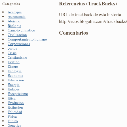
Referencias (TrackBacks)
Categorías
Acertijos
URL de trackback de esta historia
Astronomia
http://ecos.blogalia.com//trackback
Ateismo
Biologia
Cambio climatico
Comentarios
Civilizacion
Comportamiento humano
Corporaciones
cortos
Crisis
Cristianismo
Destino
Dinero
Ecologia
Economia
Educacion
Energia
Enlaces
Escepticismo
Etica
Evolucion
Extincion
Felicidad
Fisica
Futuro
Genetica