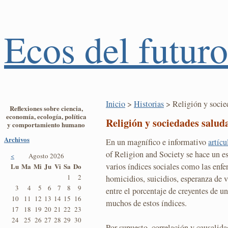
Ecos del futuro
Inicio
>
Historias
> Religión y socie
Reflexiones sobre ciencia,
economía, ecología, política
Religión y sociedades salud
y comportamiento humano
Archivos
En un magnífico e informativo
artícu
of Religion and Society se hace un es
<
Agosto 2026
varios índices sociales como las enfe
Lu
Ma
Mi
Ju
Vi
Sa
Do
1
2
homicidios, suicidios, esperanza de vi
3
4
5
6
7
8
9
entre el porcentaje de creyentes de u
10
11
12
13
14
15
16
muchos de estos índices.
17
18
19
20
21
22
23
24
25
26
27
28
29
30
Por supuesto, correlación y causalid