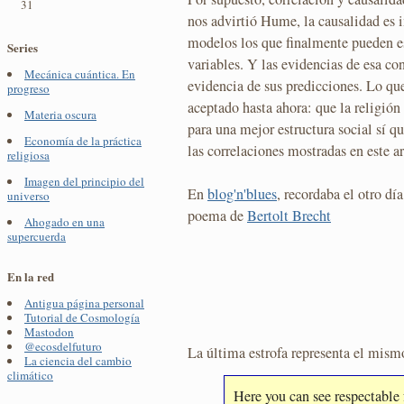
31
nos advirtió Hume, la causalidad es 
modelos los que finalmente pueden es
Series
variables. Y las evidencias de esa co
Mecánica cuántica. En
evidencia de sus predicciones. Lo que
progreso
aceptado hasta ahora: que la religión
Materia oscura
para una mejor estructura social sí qu
Economía de la práctica
las correlaciones mostradas en este ar
religiosa
Imagen del principio del
En
blog'n'blues
, recordaba el otro dí
universo
poema de
Bertolt Brecht
Ahogado en una
supercuerda
En la red
Antigua página personal
Tutorial de Cosmología
Mastodon
@ecosdelfuturo
La última estrofa representa el mismo
La ciencia del cambio
climático
Here you can see respectable 