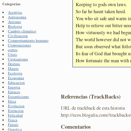
Categorías
Keeping to gods own laws.
So far he hasnt taken heed.
Acertijos
Astronomia
You who sit safe and warm i
Ateismo
Help to relieve out bitter nee
Biologia
Cambio climatico
How virtuously we had begu
Civilizacion
The world however did not w
Comportamiento humano
Corporaciones
But soon observed what foll
cortos
Its fear of God that brought us
Crisis
Cristianismo
How fortunate the man with 
Destino
Dinero
Ecologia
Economia
Educacion
Energia
Enlaces
Referencias (TrackBacks)
Escepticismo
Etica
Evolucion
URL de trackback de esta historia
Extincion
http://ecos.blogalia.com//trackback
Felicidad
Fisica
Futuro
Comentarios
Genetica