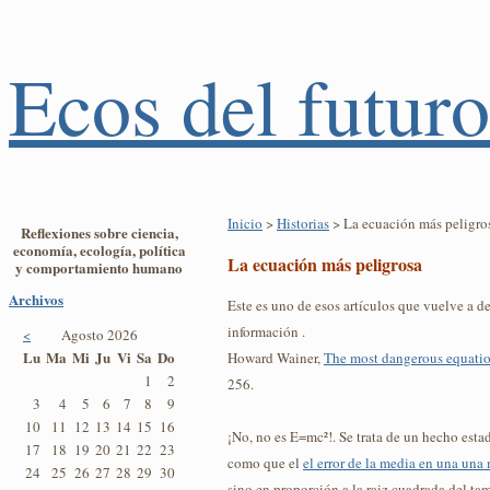
Ecos del futuro
Inicio
>
Historias
> La ecuación más peligro
Reflexiones sobre ciencia,
economía, ecología, política
La ecuación más peligrosa
y comportamiento humano
Archivos
Este es uno de esos artículos que vuelve a d
información .
<
Agosto 2026
Lu
Ma
Mi
Ju
Vi
Sa
Do
Howard Wainer,
The most dangerous equati
1
2
256.
3
4
5
6
7
8
9
10
11
12
13
14
15
16
¡No, no es E=mc²!. Se trata de un hecho estad
17
18
19
20
21
22
23
como que el
el error de la media en una una
24
25
26
27
28
29
30
sino en proporción a la raiz cuadrada del ta