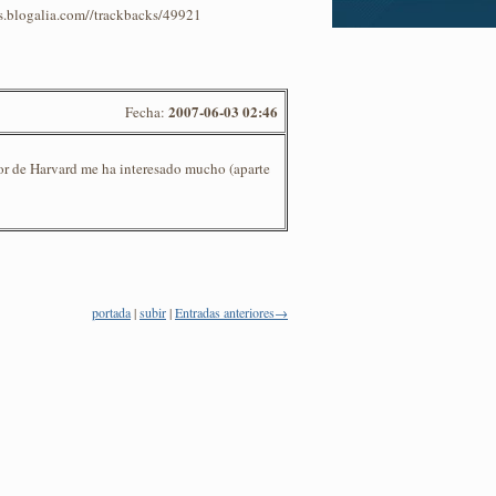
os.blogalia.com//trackbacks/49921
2007-06-03 02:46
Fecha:
tor de Harvard me ha interesado mucho (aparte
portada
|
subir
|
Entradas anteriores→