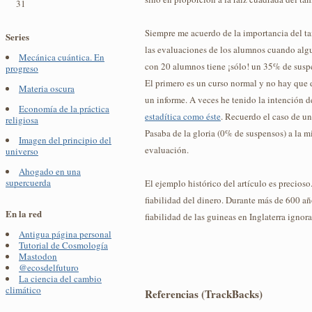
31
Siempre me acuerdo de la importancia del ta
Series
las evaluaciones de los alumnos cuando algu
Mecánica cuántica. En
con 20 alumnos tiene ¡sólo! un 35% de suspe
progreso
El primero es un curso normal y no hay que 
Materia oscura
un informe. A veces he tenido la intención 
Economía de la práctica
estadítica como éste
. Recuerdo el caso de u
religiosa
Pasaba de la gloria (0% de suspensos) a la m
Imagen del principio del
evaluación.
universo
Ahogado en una
supercuerda
El ejemplo histórico del artículo es precioso
fiabilidad del dinero. Durante más de 600 a
En la red
fiabilidad de las guineas en Inglaterra ignor
Antigua página personal
Tutorial de Cosmología
Mastodon
@ecosdelfuturo
La ciencia del cambio
climático
Referencias (TrackBacks)