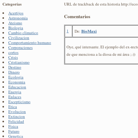
Categorías
URL de trackback de esta historia http://ec
Acertijos
Comentarios
Astronomia
Ateismo
Biologia
1
BioMaxi
De:
Cambio climatico
Civilizacion
Comportamiento humano
Oye, qué intersante. El ejemplo del ex-rec
Corporaciones
cortos
de que menciona a la diosa de mi área ;-))
Crisis
Cristianismo
Destino
Dinero
Ecologia
Economia
Educacion
Energia
Enlaces
Escepticismo
Etica
Evolucion
Extincion
Felicidad
Fisica
Futuro
Genetica