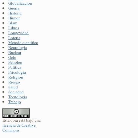
Globalizacion
Guerra
Historia
Humor
Islam
Libros
Longevidad
Loteria
Metodo cientifico
Neurologia
Nuclear
Ocio
Petroleo
Política
Psicologia
Religion
Riesgo
Salud
Sociedad
Tecnologia
Trabajo
Esta obra está bajo una
licencia de Creative
Commons
.