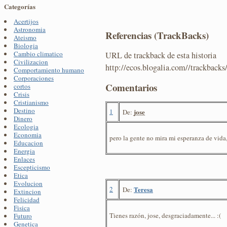
Categorías
Acertijos
Astronomia
Referencias (TrackBacks)
Ateismo
Biologia
Cambio climatico
URL de trackback de esta historia
Civilizacion
http://ecos.blogalia.com//trackback
Comportamiento humano
Corporaciones
Comentarios
cortos
Crisis
Cristianismo
Destino
1
jose
De:
Dinero
Ecologia
Economia
pero la gente no mira mi esperanza de vi
Educacion
Energia
Enlaces
Escepticismo
Etica
Evolucion
2
Teresa
De:
Extincion
Felicidad
Fisica
Tienes razón, jose, desgraciadamente... :(
Futuro
Genetica