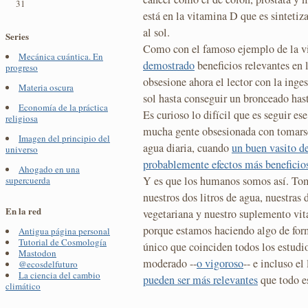
31
está en la vitamina D que es sintetiz
al sol.
Series
Como con el famoso ejemplo de la v
Mecánica cuántica. En
demostrado
beneficios relevantes en l
progreso
obsesione ahora el lector con la ing
Materia oscura
sol hasta conseguir un bronceado hast
Economía de la práctica
Es curioso lo difícil que es seguir es
religiosa
mucha gente obsesionada con tomars
Imagen del principio del
agua diaria, cuando
un buen vasito d
universo
probablemente efectos más beneficio
Ahogado en una
Y es que los humanos somos así. To
supercuerda
nuestros dos litros de agua, nuestras 
En la red
vegetariana y nuestro suplemento vi
porque estamos haciendo algo de form
Antigua página personal
Tutorial de Cosmología
único que coinciden todos los estudio
Mastodon
moderado --
o vigoroso
-- e incluso el
@ecosdelfuturo
La ciencia del cambio
pueden ser más relevantes
que todo es
climático