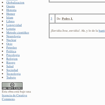
Globalizacion
Guerra
Historia
Humor
Islam
3
Pedro J.
De:
Libros
Longevidad
Loteria
¡Envidia Jose, envidia!. Ah, y lo de la
barr
Metodo cientifico
Neurologia
Nuclear
Ocio
Petroleo
Política
Psicologia
Religion
Riesgo
Salud
Sociedad
Tecnologia
Trabajo
Esta obra está bajo una
licencia de Creative
Commons
.