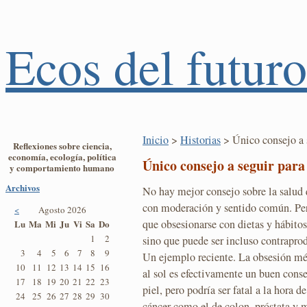
Ecos del futuro
Inicio
>
Historias
> Único consejo a 
Reflexiones sobre ciencia,
economía, ecología, política
Único consejo a seguir para
y comportamiento humano
Archivos
No hay mejor consejo sobre la salud 
con moderación y sentido común. Per
<
Agosto 2026
que obsesionarse con dietas y hábitos
Lu
Ma
Mi
Ju
Vi
Sa
Do
1
2
sino que puede ser incluso contrapro
3
4
5
6
7
8
9
Un ejemplo reciente. La obsesión méd
10
11
12
13
14
15
16
al sol es efectivamente un buen conse
17
18
19
20
21
22
23
piel, pero podría ser fatal a la hora d
24
25
26
27
28
29
30
cáncer como el de colon, próstata y