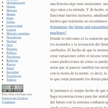
Globalizacion
una historia algo más interesante, un
Guerra
algo salsa a la entrada. Y de hecho, 
Historia
Humor
funcionar nuestra memoria, añadiendo 
Islam
hechos que realmente no recordamos t
Libros
Longevidad
Simulating the future and rememberi
Loteria
machines?
Metodo cientifico
Neurologia
Donde lo relevante es la conexión que
Nuclear
los recuerdos y la recreación del fut
Ocio
Petroleo
cerebrales. El hecho de que la memor
Política
crear variaciones sobre el mismo tem
Psicologia
Religion
como predicciones de cómo se puede d
Riesgo
notar que al parecer también las mism
Salud
Sociedad
con la teoría de la mente, es decir, l
Tecnologia
lo que están pensando los demás par
Trabajo
Si juntamos el simple hecho de que n
Esta obra está bajo una
haga reconstrucciones para dar sentid
licencia de Creative
del futuro con la extrema confianza q
Commons
.
predicciones, tenemos un montón de p