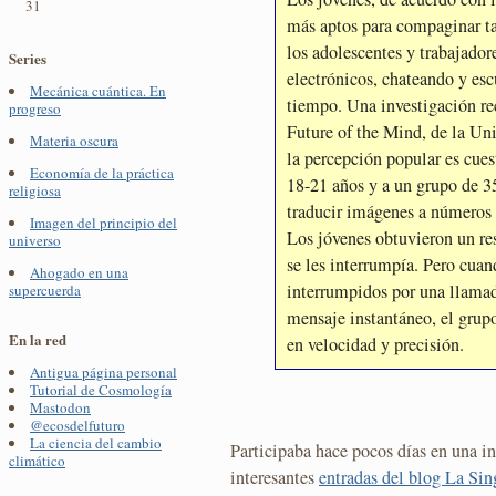
31
más aptos para compaginar ta
los adolescentes y trabajador
Series
electrónicos, chateando y es
Mecánica cuántica. En
tiempo. Una investigación rec
progreso
Future of the Mind, de la Un
Materia oscura
la percepción popular es cues
Economía de la práctica
18-21 años y a un grupo de 3
religiosa
traducir imágenes a números 
Imagen del principio del
Los jóvenes obtuvieron un r
universo
se les interrumpía. Pero cua
Ahogado en una
interrumpidos por una llama
supercuerda
mensaje instantáneo, el grup
En la red
en velocidad y precisión.
Antigua página personal
Tutorial de Cosmología
Mastodon
@ecosdelfuturo
La ciencia del cambio
Participaba hace pocos días en una in
climático
interesantes
entradas del blog La Si