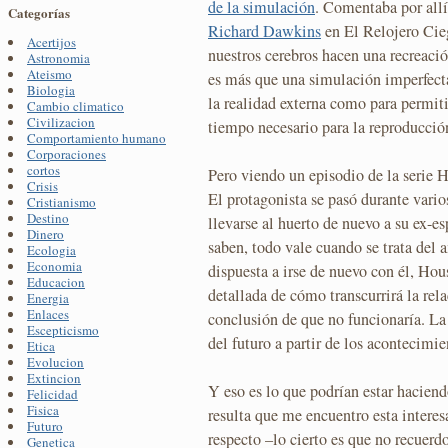
de la simulación
. Comentaba por all
Categorías
Richard Dawkins
en El Relojero Cieg
Acertijos
nuestros cerebros hacen una recreaci
Astronomia
Ateismo
es más que una simulación imperfect
Biologia
la realidad externa como para permiti
Cambio climatico
Civilizacion
tiempo necesario para la reproducció
Comportamiento humano
Corporaciones
cortos
Pero viendo un episodio de la serie 
Crisis
El protagonista se pasó durante vario
Cristianismo
Destino
llevarse al huerto de nuevo a su ex-e
Dinero
saben, todo vale cuando se trata del 
Ecologia
Economia
dispuesta a irse de nuevo con él, Ho
Educacion
detallada de cómo transcurrirá la rela
Energia
Enlaces
conclusión de que no funcionaría. L
Escepticismo
del futuro a partir de los acontecimi
Etica
Evolucion
Extincion
Y eso es lo que podrían estar hacien
Felicidad
Fisica
resulta que me encuentro esta interes
Futuro
respecto –lo cierto es que no recuerdo
Genetica