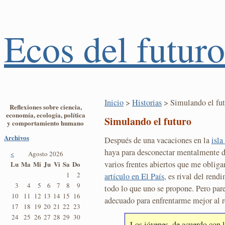
Ecos del futuro
Inicio
>
Historias
> Simulando el fut
Reflexiones sobre ciencia,
economía, ecología, política
Simulando el futuro
y comportamiento humano
Archivos
Después de una vacaciones en la
isla
haya para desconectar mentalmente de 
<
Agosto 2026
varios frentes abiertos que me obliga
Lu
Ma
Mi
Ju
Vi
Sa
Do
1
2
artículo en El País
, es rival del rend
3
4
5
6
7
8
9
todo lo que uno se propone. Pero par
10
11
12
13
14
15
16
adecuado para enfrentarme mejor al r
17
18
19
20
21
22
23
24
25
26
27
28
29
30
Los jóvenes, de acuerdo con l