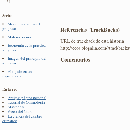
31
Series
Mecánica cuántica. En
Referencias (TrackBacks)
progreso
Materia oscura
URL de trackback de esta historia
Economía de la práctica
http://ecos.blogalia.com//trackback
religiosa
Comentarios
Imagen del principio del
universo
Ahogado en una
supercuerda
En la red
Antigua página personal
Tutorial de Cosmología
Mastodon
@ecosdelfuturo
La ciencia del cambio
climático