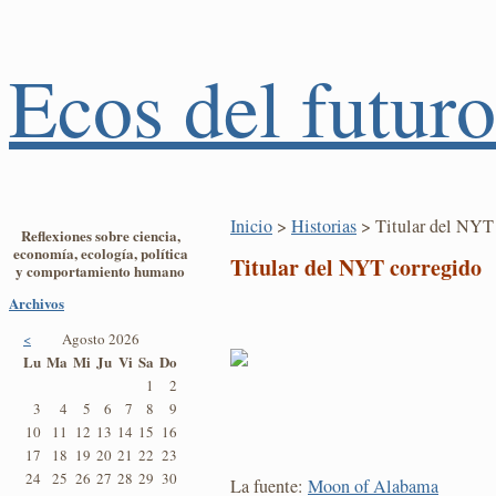
Ecos del futuro
Inicio
>
Historias
> Titular del NYT 
Reflexiones sobre ciencia,
economía, ecología, política
Titular del NYT corregido
y comportamiento humano
Archivos
<
Agosto 2026
Lu
Ma
Mi
Ju
Vi
Sa
Do
1
2
3
4
5
6
7
8
9
10
11
12
13
14
15
16
17
18
19
20
21
22
23
24
25
26
27
28
29
30
La fuente:
Moon of Alabama