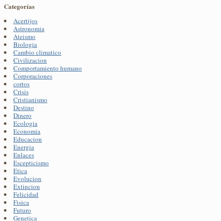
Categorías
Acertijos
Astronomia
Ateismo
Biologia
Cambio climatico
Civilizacion
Comportamiento humano
Corporaciones
cortos
Crisis
Cristianismo
Destino
Dinero
Ecologia
Economia
Educacion
Energia
Enlaces
Escepticismo
Etica
Evolucion
Extincion
Felicidad
Fisica
Futuro
Genetica