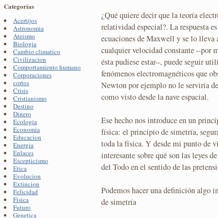
Categorías
¿Qué quiere decir que la teoría elec
Acertijos
relatividad especial?. La respuesta es
Astronomia
Ateismo
ecuaciones de Maxwell y se lo lleva 
Biologia
cualquier velocidad constante --por m
Cambio climatico
Civilizacion
ésta pudiese estar--, puede seguir uti
Comportamiento humano
fenómenos electromagnéticos que obs
Corporaciones
cortos
Newton por ejemplo no le serviría d
Crisis
como visto desde la nave espacial.
Cristianismo
Destino
Dinero
Ese hecho nos introduce en un princi
Ecologia
Economia
física: el principio de simetría, segu
Educacion
toda la física. Y desde mi punto de v
Energia
Enlaces
interesante sobre qué son las leyes de
Escepticismo
del Todo en el sentido de las pretensi
Etica
Evolucion
Extincion
Podemos hacer una definición algo i
Felicidad
Fisica
de simetría
Futuro
Genetica