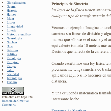
Globalizacion
Principio de Simetría
Guerra
las leyes de la física tienen que esc
Historia
Humor
cualquier tipo de transformación del
Islam
Libros
Longevidad
Veamos un ejemplo. Imagine un coche
Loteria
carretera sin líneas de división y alg
Metodo cientifico
Neurologia
manera que sólo se ve el coche y el a
Nuclear
equivalente tomada 10 metros más ade
Ocio
Petroleo
Decimos que la recta de la carretera t
Política
Psicologia
Religion
Cuando escribimos una ley física te
Riesgo
precisamente tenga simetría de trasla
Salud
Sociedad
aplicamos aquí o si lo hacemos en un
Tecnologia
distancia.
Trabajo
Y una estupenda matemática llamad
Esta obra está bajo una
interesante hecho
licencia de Creative
Commons
.
Teorema de Noether