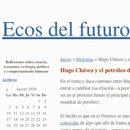
Ecos del futuro
Inicio
>
Historias
> Hugo Chávez y el
Reflexiones sobre ciencia,
economía, ecología, política
Hugo Chávez y el petróleo 
y comportamiento humano
Archivos
En el toma y daca continuo entre Hu
entrar a cambiar esa relación --a peo
<
Agosto 2026
ser en el próximo futuro el principal
Lu
Ma
Mi
Ju
Vi
Sa
Do
1
2
mundial de petróleo!.
3
4
5
6
7
8
9
10
11
12
13
14
15
16
El hecho es que en el Orinoco se enc
17
18
19
20
21
22
23
conocidas
de algo que allí de llama 
24
25
26
27
28
29
30
como arenas de alquitrán --aunque no