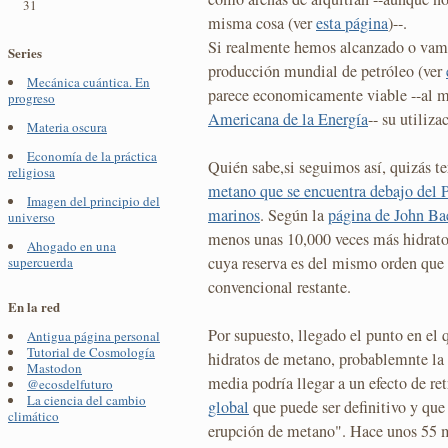
31
misma cosa (ver
esta página
)--.
Si realmente hemos alcanzado o vamos
Series
producción mundial de petróleo (ver
Mecánica cuántica. En
parece economicamente viable --al 
progreso
Americana de la Energía
-- su utiliza
Materia oscura
Economía de la práctica
Quién sabe,si seguimos así, quizás t
religiosa
metano que se encuentra debajo del P
Imagen del principio del
marinos
. Según la
página de John Ba
universo
menos unas 10,000 veces más hidratos
Ahogado en una
cuya reserva es del mismo orden que 
supercuerda
convencional restante.
En la red
Por supuesto, llegado el punto en el
Antigua página personal
Tutorial de Cosmología
hidratos de metano, probablemnte la 
Mastodon
media podría llegar a un efecto de r
@ecosdelfuturo
La ciencia del cambio
global
que puede ser definitivo y que
climático
erupción de metano". Hace unos 55 m