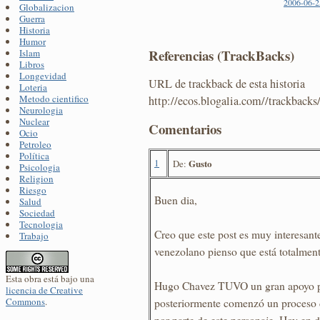
2006-06-2
Globalizacion
Guerra
Historia
Humor
Referencias (TrackBacks)
Islam
Libros
Longevidad
URL de trackback de esta historia
Loteria
Metodo cientifico
http://ecos.blogalia.com//trackback
Neurologia
Nuclear
Comentarios
Ocio
Petroleo
Política
1
Gusto
De:
Psicologia
Religion
Riesgo
Buen dia,
Salud
Sociedad
Tecnologia
Creo que este post es muy interesan
Trabajo
venezolano pienso que está totalmen
Esta obra está bajo una
Hugo Chavez TUVO un gran apoyo po
licencia de Creative
posteriormente comenzó un proceso d
Commons
.
por parte de este personaje. Hoy en 