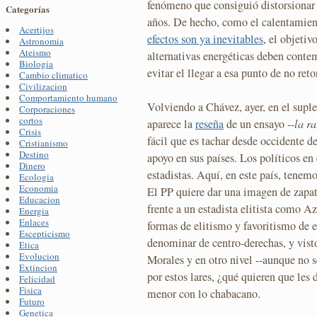
fenómeno que consiguió distorsionar
Categorías
años. De hecho, como el calentamien
Acertijos
efectos son ya inevitables
, el objetiv
Astronomia
Ateismo
alternativas energéticas deben conte
Biologia
evitar el llegar a esa punto de no reto
Cambio climatico
Civilizacion
Comportamiento humano
Volviendo a Chávez, ayer, en el suple
Corporaciones
cortos
aparece la
reseña
de un ensayo --
la r
Crisis
fácil que es tachar desde occidente d
Cristianismo
Destino
apoyo en sus países. Los políticos en
Dinero
estadistas. Aquí, en este país, tenem
Ecologia
Economia
El PP quiere dar una imagen de zapat
Educacion
frente a un estadista elitista como Az
Energia
Enlaces
formas de elitismo y favoritismo de 
Escepticismo
denominar de centro-derechas, y vist
Etica
Evolucion
Morales y en otro nivel --aunque no s
Extincion
por estos lares, ¿qué quieren que le
Felicidad
Fisica
menor con lo chabacano.
Futuro
Genetica