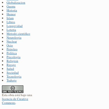
Globalizacion
Guerra
Historia
Humor
Islam
Libros
Longevidad
Loteria
Metodo cientifico
Neurologia
Nuclear
Ocio
Petroleo
Política
Psicologia
Religion
Riesgo
Salud
Sociedad
Tecnologia
Trabajo
Esta obra está bajo una
licencia de Creative
Commons
.