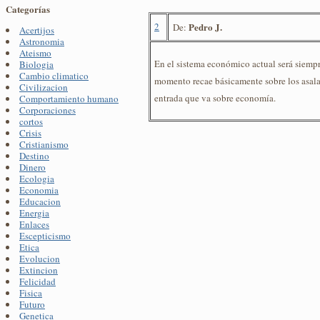
Categorías
2
Pedro J.
De:
Acertijos
Astronomia
Ateismo
En el sistema económico actual será siempre
Biologia
Cambio climatico
momento recae básicamente sobre los asala
Civilizacion
entrada que va sobre economía.
Comportamiento humano
Corporaciones
cortos
Crisis
Cristianismo
Destino
Dinero
Ecologia
Economia
Educacion
Energia
Enlaces
Escepticismo
Etica
Evolucion
Extincion
Felicidad
Fisica
Futuro
Genetica