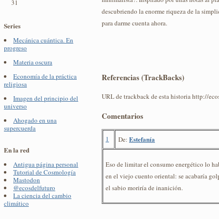
31
descubriendo la enorme riqueza de la simplic
para darme cuenta ahora.
Series
Mecánica cuántica. En
progreso
Materia oscura
Referencias (TrackBacks)
Economía de la práctica
religiosa
URL de trackback de esta historia http://ec
Imagen del principio del
universo
Comentarios
Ahogado en una
supercuerda
1
Estefanía
De:
En la red
Eso de limitar el consumo energético lo ha
Antigua página personal
Tutorial de Cosmología
en el viejo cuento oriental: se acabaría g
Mastodon
el sabio moriría de inanición.
@ecosdelfuturo
La ciencia del cambio
climático