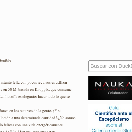
tenible
stante feliz con pocos recursos es utilizar
abe en 50 M, basada en Knoppix, que consume
La filosofía es elegante: hacer todo lo que se
nza en los recursos de la gente. ¿Y si
blación a una determinada cantidad?.¿No somos
do felices con una vida energéticamente
iano de Win Mertens, creo que estoy