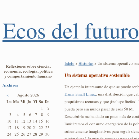
Ecos del futuro
Inicio
>
Historias
> Un sistema operativo sos
Reflexiones sobre ciencia,
economía, ecología, política
Un sistema operativo sostenible
y comportamiento humano
Archivos
Un ejemplo interesante de que se puede ser ba
Damn Small Linux
, una distribución que c
<
Agosto 2026
Lu
Ma
Mi
Ju
Vi
Sa
Do
poquísimos recursos y que ¡incluye firefox!. 
1
2
pueda pero sin nunca pasar de esos 50 M.
3
4
5
6
7
8
9
Descubrirla me ha dado un poco más de confia
10
11
12
13
14
15
16
limitáramos el consumo energético de la po
17
18
19
20
21
22
23
sufientemente imaginativos para seguir sien
24
25
26
27
28
29
30
minimalista?. Inspirado por unas notas al p