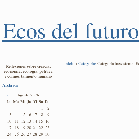
Ecos del futuro
Inicio
>
Categorías
Categoría inexistente: 
Reflexiones sobre ciencia,
economía, ecología, política
y comportamiento humano
Archivos
<
Agosto 2026
Lu
Ma
Mi
Ju
Vi
Sa
Do
1
2
3
4
5
6
7
8
9
10
11
12
13
14
15
16
17
18
19
20
21
22
23
24
25
26
27
28
29
30