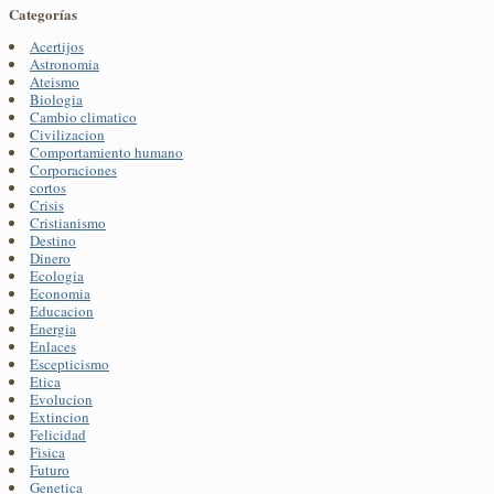
Categorías
Acertijos
Astronomia
Ateismo
Biologia
Cambio climatico
Civilizacion
Comportamiento humano
Corporaciones
cortos
Crisis
Cristianismo
Destino
Dinero
Ecologia
Economia
Educacion
Energia
Enlaces
Escepticismo
Etica
Evolucion
Extincion
Felicidad
Fisica
Futuro
Genetica