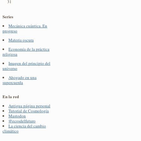
31
Series
Mecánica cuántica. En
progreso
Materia oscura
Economía de la práctica
religiosa
Imagen del principio del
universo
Ahogado en una
supercuerda
En la red
Antigua página personal
Tutorial de Cosmología
Mastodon
@ecosdelfuturo
La ciencia del cambio
climático